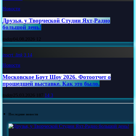
Новости
Друзья, у Творческой Студии Яхт‑Радио
большой день!
today
04.08.2026
12
insert_link
3
14
Новости
Московское Боут Шоу 2026. Фотоотчет о
прошедшей выставке. Как это было.
today
25.03.2026
187
14
3
Последние новости