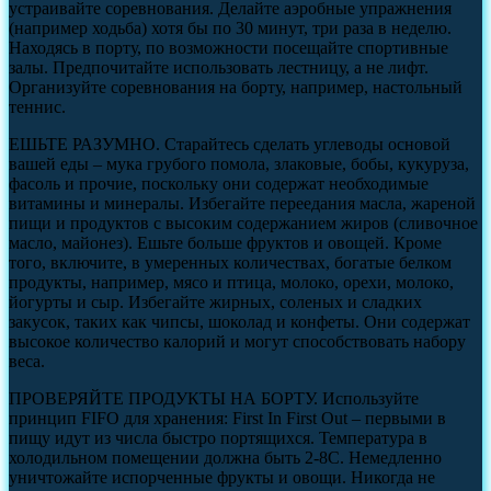
устраивайте соревнования. Делайте аэробные упражнения
(например ходьба) хотя бы по 30 минут, три раза в неделю.
Находясь в порту, по возможности посещайте спортивные
залы. Предпочитайте использовать лестницу, а не лифт.
Организуйте соревнования на борту, например, настольный
теннис.
ЕШЬТЕ РАЗУМНО. Старайтесь сделать углеводы основой
вашей еды – мука грубого помола, злаковые, бобы, кукуруза,
фасоль и прочие, поскольку они содержат необходимые
витамины и минералы. Избегайте переедания масла, жареной
пищи и продуктов с высоким содержанием жиров (сливочное
масло, майонез). Ешьте больше фруктов и овощей. Кроме
того, включите, в умеренных количествах, богатые белком
продукты, например, мясо и птица, молоко, орехи, молоко,
йогурты и сыр. Избегайте жирных, соленых и сладких
закусок, таких как чипсы, шоколад и конфеты. Они содержат
высокое количество калорий и могут способствовать набору
веса.
ПРОВЕРЯЙТЕ ПРОДУКТЫ НА БОРТУ. Используйте
принцип FIFO для хранения: First In First Out – первыми в
пищу идут из числа быстро портящихся. Температура в
холодильном помещении должна быть 2-8С. Немедленно
уничтожайте испорченные фрукты и овощи. Никогда не