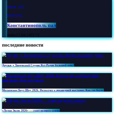
insert_link
Новости
Константинополь пал
today
22.04.1453
72
последние новости
Друзья, у Творческой Студии Яхт‑Радио большой день!
Московское Боут Шоу 2026. Фотоотчет о прошедшей выставке. Как это было.
«Лодки Экспо 2026» — старт водного сезона