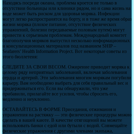
Находясь посреди океана, проблема кроется не только в
отсутствии больницы или клиники рядом, но и сама жизнь на
воде может быть риском для здоровья моряка. Инфекции
могут легко распространятся на борту, и в тоже же время образ
жизни моряка (плохое питание, отсутствие физических
упражнений, болезни передаваемые половым путем) могут
привести к серьезным проблемам. Международный комитет
благополучия моряков выпустил несколько информационных
и консультационных материалов под названием SHIP –
Seafarers’ Health Information Project. Вот некоторые советы из
этого бюллетеня:
СЛЕДИТЕ ЗА СВОИ ВЕСОМ. Ожирение приводит моряка к
целому ряду неприятных заболеваний, включая заболевания
сердца и артерий. Эти заболевания многим морякам погубили
карьеру. Вам необходимо выбрать для себя правильный вес и
придерживаться его. Если вы обнаружили, что уже
прибавили, прилагайте все усилия, чтобы сбросить его,
медленно и неуклонно.
ОСТАВАЙТЕСЬ В ФОРМЕ Приседания, отжимания и
упражнения на растяжку — эти физические процедуры можно
сделать в вашей каюте. В качестве отягощений вы можете
использовать банки с едой или бутыли с водой. Совмещайте
физические упражнения с другими членами экипажа,