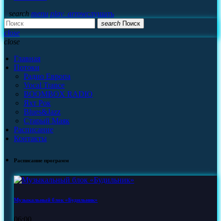
search
menu
play_arrow
слушать
search
Поиск
close
close
Главная
Потоки
Радио Европа
Vocal Trance
BOOMBOX RADIO
Яхт Рок
Blues&Jazz
Старый Маяк
Расписание
Контакты
Расписание программ
Музыкальный блок «Будильник»
06:00