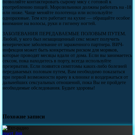
позволяйте контактировать сырому мясу с готовой к
употреблению пищей. Морозильники должны работать на -18
или ниже. Чаще меняйте полотенца или используйте
одноразовые. Тем кто работает на кухне — обращайте особое
внимание на волосы, руки и гигиену ногтей.
ЗАБОЛЕВАНИЯ ПЕРЕДАВАЕМЫЕ ПОЛОВЫМ ПУТЕМ.
Любой, у кого был незащищенный секс может получить
венерическое заболевание от зараженного партнера. ВИЧ-
инфекция может быть конкретным риском для моряков,
которые проводят месяцы вдали от дома. Если вы занимаетесь
сексом, пока находитесь в порту, всегда используйте
презерватив. Если появятся симптомы каких-либо болезней
передаваемых половым путем, Вам необходимо показаться
при первой возможности врачу в клинике и воздержаться от
дальнейших сексуальных отношений, пока Вы не пройдете
необходимые обследования. Будьте здоровы!
Похожие записи
insert_link