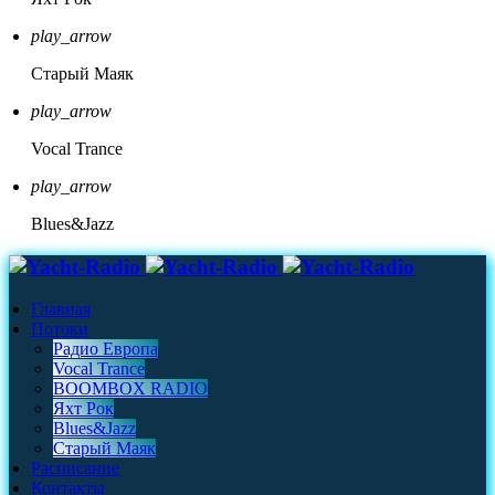
play_arrow
Старый Маяк
play_arrow
Vocal Trance
play_arrow
Blues&Jazz
Главная
Потоки
Радио Европа
Vocal Trance
BOOMBOX RADIO
Яхт Рок
Blues&Jazz
Старый Маяк
Расписание
Контакты