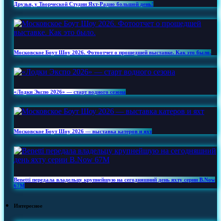
Друзья, у Творческой Студии Яхт‑Радио большой день!
Московское Боут Шоу 2026. Фотоотчет о прошедшей выставке. Как это было.
«Лодки Экспо 2026» — старт водного сезона
Московское Боут Шоу 2026 — выставка катеров и яхт
Benetti передала владельцу крупнейшую на сегодняшний день яхту серии B.Now
67M
Интересное