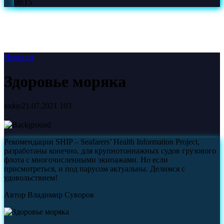
08:15
Новости
Здоровье моряка
today
21.07.2021
103
Рекомендации SHIP – Seafarers’ Health Information Project,
разработаны конечно, для крупнотоннажных судов грузового
флота с многочисленными экипажами. Но если
присмотреться, и под парусом актуальны. Делимся с
удовольствием!
Автор Владимир Суворов