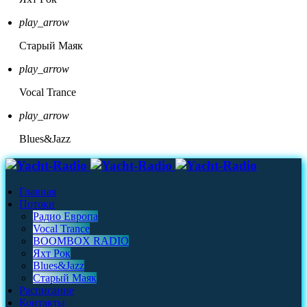
play_arrow
Старый Маяк
play_arrow
Vocal Trance
play_arrow
Blues&Jazz
Главная
Потоки
Радио Европа
Vocal Trance
BOOMBOX RADIO
Яхт Рок
Blues&Jazz
Старый Маяк
Расписание
Контакты