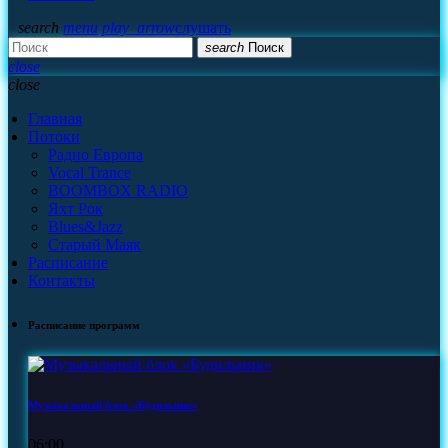
search
menu
play_arrow
слушать
search
Поиск
close
close
Главная
Потоки
Радио Европа
Vocal Trance
BOOMBOX RADIO
Яхт Рок
Blues&Jazz
Старый Маяк
Расписание
Контакты
Расписание программ
Музыкальный блок «Будильник»
06:00