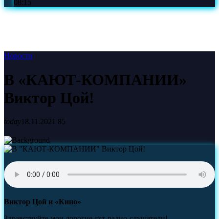
08:15
Новости
В «КАЮТ-КОМПАНИИ»
Виктор Цой!
today
18.11.2021
85
Виктор Цой и «Кино»
Здравствуйте мои дорогие яхт-радио-слушатели!