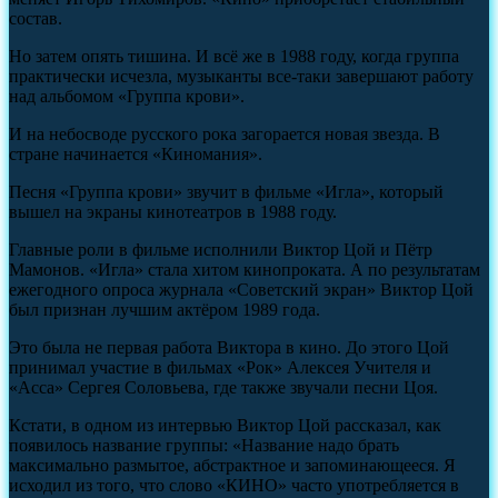
состав.
Но затем опять тишина. И всё же в 1988 году, когда группа
практически исчезла, музыканты все-таки завершают работу
над альбомом «Группа крови».
И на небосводе русского рока загорается новая звезда. В
стране начинается «Киномания».
Песня «Группа крови» звучит в фильме «Игла», который
вышел на экраны кинотеатров в 1988 году.
Главные роли в фильме исполнили Виктор Цой и Пётр
Мамонов. «Игла» стала хитом кинопроката. А по результатам
ежегодного опроса журнала «Советский экран» Виктор Цой
был признан лучшим актёром 1989 года.
Это была не первая работа Виктора в кино. До этого Цой
принимал участие в фильмах «Рок» Алексея Учителя и
«Асса» Сергея Соловьева, где также звучали песни Цоя.
Кстати, в одном из интервью Виктор Цой рассказал, как
появилось название группы: «Название надо брать
максимально размытое, абстрактное и запоминающееся. Я
исходил из того, что слово «КИНО» часто употребляется в