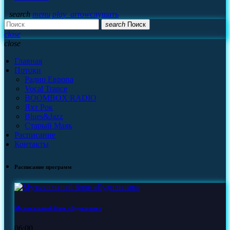
search
menu
play_arrow
слушать
search
Поиск
close
close
Главная
Потоки
Радио Европа
Vocal Trance
BOOMBOX RADIO
Яхт Рок
Blues&Jazz
Старый Маяк
Расписание
Контакты
Расписание программ
Музыкальный блок «Будильник»
06:00