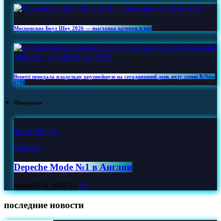
Московское Боут Шоу 2026 — выставка катеров и яхт
Benetti передала владельцу крупнейшую на сегодняшний день яхту серии B.Now
67M
Интересное
insert_link
2
1
Новости
Depeche Mode №1 в Англии
today
03.04.1993
53
1
2
последние новости