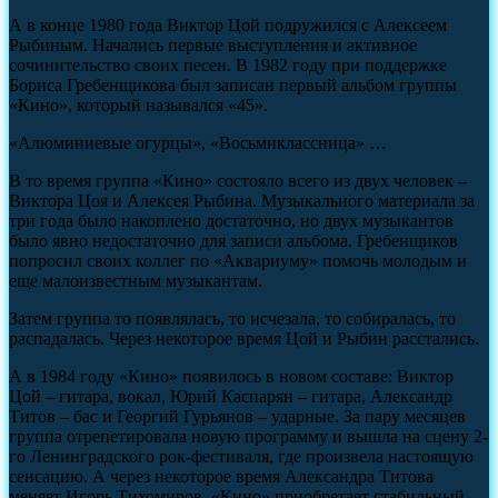
А в конце 1980 года Виктор Цой подружился с Алексеем
Рыбиным. Начались первые выступления и активное
сочинительство своих песен. В 1982 году при поддержке
Бориса Гребенщикова был записан первый альбом группы
«Кино», который назывался «45».
«Алюминиевые огурцы», «Восьмиклассница» …
В то время группа «Кино» состояло всего из двух человек –
Виктора Цоя и Алексея Рыбина. Музыкального материала за
три года было накоплено достаточно, но двух музыкантов
было явно недостаточно для записи альбома. Гребенщиков
попросил своих коллег по «Аквариуму» помочь молодым и
еще малоизвестным музыкантам.
Затем группа то появлялась, то исчезала, то собиралась, то
распадалась. Через некоторое время Цой и Рыбин расстались.
А в 1984 году «Кино» появилось в новом составе: Виктор
Цой – гитара, вокал, Юрий Каспарян – гитара, Александр
Титов – бас и Георгий Гурьянов – ударные. За пару месяцев
группа отрепетировала новую программу и вышла на сцену 2-
го Ленинградского рок-фестиваля, где произвела настоящую
сенсацию. А через некоторое время Александра Титова
меняет Игорь Тихомиров. «Кино» приобретает стабильный