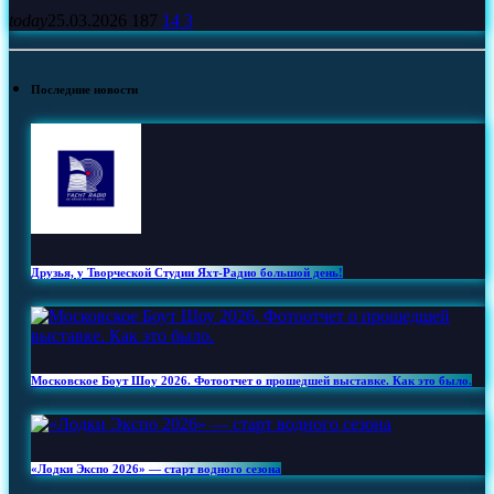
today
25.03.2026
187
14
3
Последние новости
Друзья, у Творческой Студии Яхт‑Радио большой день!
Московское Боут Шоу 2026. Фотоотчет о прошедшей выставке. Как это было.
«Лодки Экспо 2026» — старт водного сезона