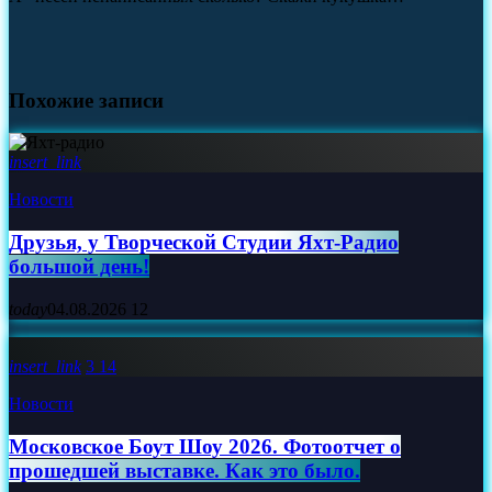
Похожие записи
insert_link
Новости
Друзья, у Творческой Студии Яхт‑Радио
большой день!
today
04.08.2026
12
insert_link
3
14
Новости
Московское Боут Шоу 2026. Фотоотчет о
прошедшей выставке. Как это было.