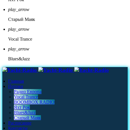
play_arrow
Старый Маяк
play_arrow
Vocal Trance
play_arrow
Blues&Jazz
Главная
Потоки
Радио Европа
Vocal Trance
BOOMBOX RADIO
Яхт Рок
Blues&Jazz
Старый Маяк
Расписание
Контакты