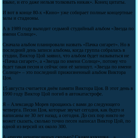
языке, и его даже нельзя толковать никак». Конец цитаты.
И вот в конце 80-х «Кино» уже собирает полные концертные
залы и стадионы.
А в 1989 году выходит седьмой студийный альбом «Звезда по
имени Солнце».
Сначала альбом планировали назвать «Пачка сигарет». Но в
последний день записи альбома, когда группа собралась в
студии, Виктор Цой заявил, что альбом будет называться не
«Пачка сигарет», а «Звезда по имени Солнце», потому что
будет такая песня и сейчас они её запишут. «Звезда по имени
Солнце» – это последний прижизненный альбом Виктора
Цоя.
15 августа считается днём памяти Виктора Цоя. В этот день в
1990 году Виктор Цой погиб в автокатастрофе.
Я – Александр Морев прощаюсь с вами до следующего
четверга. Песни Цоя, которые звучат сегодня, как будто и
написаны не 30 лет назад, а сегодня. До сих пор никто не
может сказать, сколько точно песен написал Виктор Цой, по
одной из версий их около 300.
А «песен ненаписанных сколько? Скажи кукушка…»