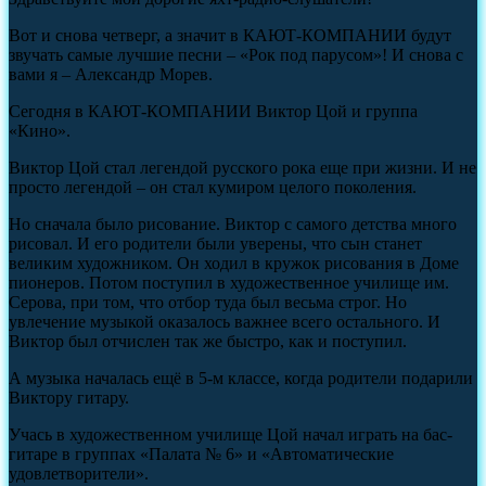
Вот и снова четверг, а значит в КАЮТ-КОМПАНИИ будут
звучать самые лучшие песни – «Рок под парусом»! И снова с
вами я – Александр Морев.
Сегодня в КАЮТ-КОМПАНИИ Виктор Цой и группа
«Кино».
Виктор Цой стал легендой русского рока еще при жизни. И не
просто легендой – он стал кумиром целого поколения.
Но сначала было рисование. Виктор с самого детства много
рисовал. И его родители были уверены, что сын станет
великим художником. Он ходил в кружок рисования в Доме
пионеров. Потом поступил в художественное училище им.
Серова, при том, что отбор туда был весьма строг. Но
увлечение музыкой оказалось важнее всего остального. И
Виктор был отчислен так же быстро, как и поступил.
А музыка началась ещё в 5-м классе, когда родители подарили
Виктору гитару.
Учась в художественном училище Цой начал играть на бас-
гитаре в группах «Палата № 6» и «Автоматические
удовлетворители».