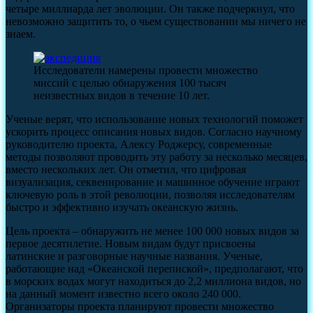
четыре миллиарда лет эволюции. Он также подчеркнул, что
невозможно защитить то, о чьем существовании мы ничего не
знаем.
Исследователи намерены провести множество
миссий с целью обнаружения 100 тысяч
неизвестных видов в течение 10 лет.
Ученые верят, что использование новых технологий поможет
ускорить процесс описания новых видов. Согласно научному
руководителю проекта, Алексу Роджерсу, современные
методы позволяют проводить эту работу за несколько месяцев,
вместо нескольких лет. Он отметил, что цифровая
визуализация, секвенирование и машинное обучение играют
ключевую роль в этой революции, позволяя исследователям
быстро и эффективно изучать океанскую жизнь.
Цель проекта – обнаружить не менее 100 000 новых видов за
первое десятилетие. Новым видам будут присвоены
латинские и разговорные научные названия. Ученые,
работающие над «Океанской перепиской», предполагают, что
в морских водах могут находиться до 2,2 миллиона видов, но
на данный момент известно всего около 240 000.
Организаторы проекта планируют провести множество