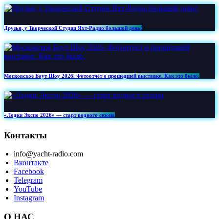
Друзья, у Творческой Студии Яхт‑Радио большой день!
Московское Боут Шоу 2026. Фотоотчет о прошедшей выставке. Как это было.
«Лодки Экспо 2026» — старт водного сезона
Контакты
info@yacht-radio.com
Вконтакте
Facebook
Telegram
YouTube
Instagram
О НАС