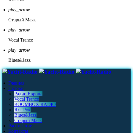
play_arrow
Старый Маяк
play_arrow
Vocal Trance
play_arrow
Blues&Jazz
Главная
Потоки
Радио Европа
Vocal Trance
BOOMBOX RADIO
Яхт Рок
Blues&Jazz
Старый Маяк
Расписание
Контакты