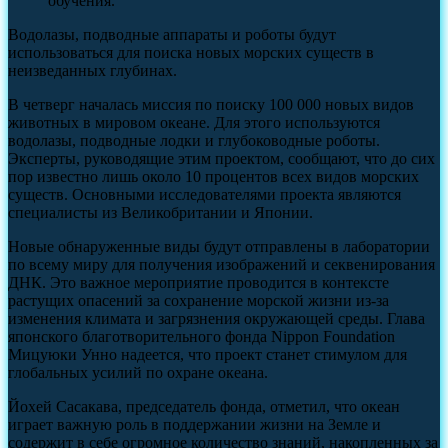
обучения.
Водолазы, подводные аппараты и роботы будут
использоваться для поиска новых морских существ в
неизведанных глубинах.
В четверг началась миссия по поиску 100 000 новых видов
животных в мировом океане. Для этого используются
водолазы, подводные лодки и глубоководные роботы.
Эксперты, руководящие этим проектом, сообщают, что до сих
пор известно лишь около 10 процентов всех видов морских
существ. Основными исследователями проекта являются
специалисты из Великобритании и Японии.
Новые обнаруженные виды будут отправлены в лаборатории
по всему миру для получения изображений и секвенирования
ДНК. Это важное мероприятие проводится в контексте
растущих опасений за сохранение морской жизни из-за
изменения климата и загрязнения окружающей среды. Глава
японского благотворительного фонда Nippon Foundation
Мицуюки Унно надеется, что проект станет стимулом для
глобальных усилий по охране океана.
Йохей Сасакава, председатель фонда, отметил, что океан
играет важную роль в поддержании жизни на Земле и
содержит в себе огромное количество знаний, накопленных за