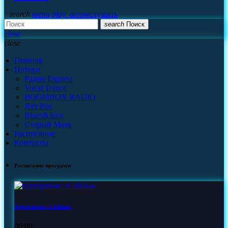
search
menu
play_arrow
слушать
search
Поиск
close
close
Главная
Потоки
Радио Европа
Vocal Trance
BOOMBOX RADIO
Яхт Рок
Blues&Jazz
Старый Маяк
Расписание
Контакты
Расписание программ
Программа «Собака»
00:00