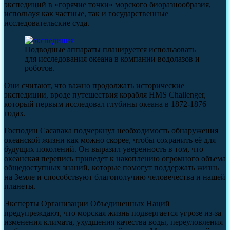
экспедиций в «горячие точки» морского биоразнообразия,
используя как частные, так и государственные
исследовательские суда.
Подводные аппараты планируется использовать
для исследования океана в компании водолазов и
роботов.
Они считают, что важно продолжать исторические
экспедиции, вроде путешествия корабля HMS Challenger,
который первым исследовал глубины океана в 1872-1876
годах.
Господин Сасавака подчеркнул необходимость обнаружения
океанской жизни как можно скорее, чтобы сохранить её для
будущих поколений. Он выразил уверенность в том, что
океанская перепись приведет к накоплению огромного объема
общедоступных знаний, которые помогут поддержать жизнь
на Земле и способствуют благополучию человечества и нашей
планеты.
Эксперты Организации Объединенных Наций
предупреждают, что морская жизнь подвергается угрозе из-за
изменения климата, ухудшения качества воды, переуловления