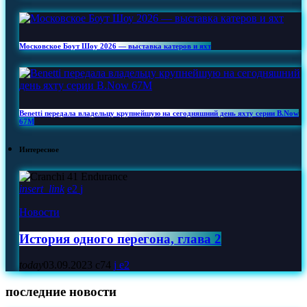
Московское Боут Шоу 2026 — выставка катеров и яхт
Benetti передала владельцу крупнейшую на сегодняшний день яхту серии B.Now
67M
Интересное
insert_link
2
Новости
История одного перегона, глава 2
today
03.09.2023
74
2
последние новости