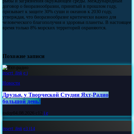
рыбы и загрязнения окружающей среды. Международный
договор о биоразнообразии, принятый в прошлом году,
призывает к защите 30% суши и океанов к 2030 году,
утверждая, что биоразнообразие критически важно для
человеческого благополучия и здоровья планеты. В настоящее
время только 8% морских территорий охраняются.
Похожие записи
insert_link
Новости
Друзья, у Творческой Студии Яхт‑Радио
большой день!
today
04.08.2026
12
insert_link
3
14