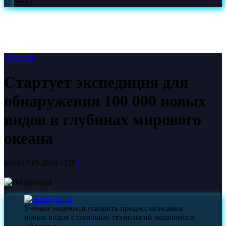
09:15
Новости
Стартует экспедиция для
обнаружения 100 000 новых
видов в глубинах мирового
океана
today
13.05.2024
120
Ученые надеются ускорить процесс описания
новых видов с помощью технологий машинного