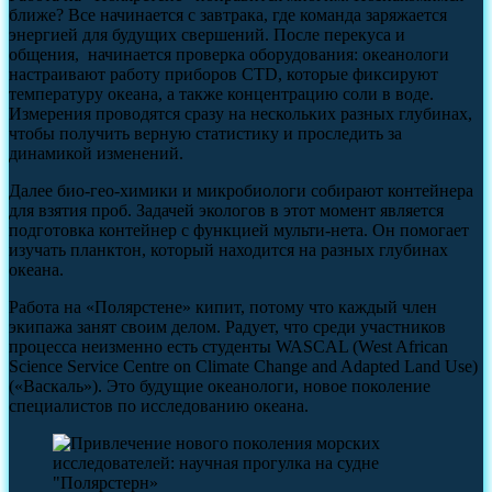
ближе? Все начинается с завтрака, где команда заряжается
энергией для будущих свершений. После перекуса и
общения, начинается проверка оборудования: океанологи
настраивают работу приборов CTD, которые фиксируют
температуру океана, а также концентрацию соли в воде.
Измерения проводятся сразу на нескольких разных глубинах,
чтобы получить верную статистику и проследить за
динамикой изменений.
Далее био-гео-химики и микробиологи собирают контейнера
для взятия проб. Задачей экологов в этот момент является
подготовка контейнер с функцией мульти-нета. Он помогает
изучать планктон, который находится на разных глубинах
океана.
Работа на «Полярстене» кипит, потому что каждый член
экипажа занят своим делом. Радует, что среди участников
процесса неизменно есть студенты WASCAL (West African
Science Service Centre on Climate Change and Adapted Land Use)
(«Васкаль»). Это будущие океанологи, новое поколение
специалистов по исследованию океана.