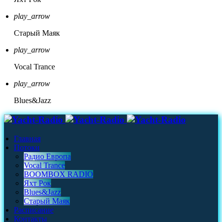
play_arrow
Старый Маяк
play_arrow
Vocal Trance
play_arrow
Blues&Jazz
Главная
Потоки
Радио Европа
Vocal Trance
BOOMBOX RADIO
Яхт Рок
Blues&Jazz
Старый Маяк
Расписание
Контакты