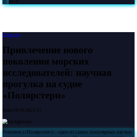
09:45
Новости
Привлечение нового
поколения морских
исследователей: научная
прогулка на судне
«Полярстерн»
today
19.09.2023
65
Polarstern («Полярстен») – одно из самых популярных научно-