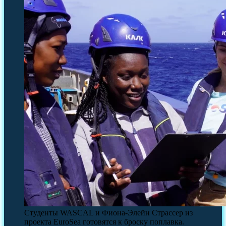
Студенты WASCAL и Фиона-Элейн Страссер из
проекта EuroSea готовятся к броску поплавка.