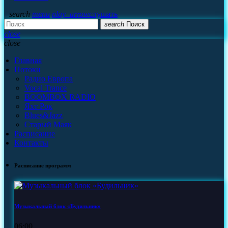
search
menu
play_arrow
слушать
search
Поиск
close
close
Главная
Потоки
Радио Европа
Vocal Trance
BOOMBOX RADIO
Яхт Рок
Blues&Jazz
Старый Маяк
Расписание
Контакты
Расписание программ
Музыкальный блок «Будильник»
06:00