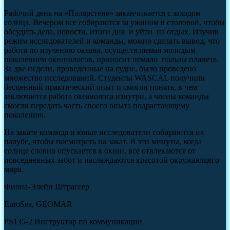
Рабочий день на «Полярстене» заканчивается с заходом
солнца. Вечером все собираются за ужином в столовой, чтобы
обсудить дела, новости, итоги дня и уйти на отдых. Изучив
режим исследователей и команды, можно сделать вывод, что
работа по изучению океана, осуществляемая молодым
поколением океанологов, приносит немало пользы планете.
За две недели, проведенные на судне, было проведено
множество исследований. Студенты WASCAL получили
бесценный практический опыт и смогли понять, в чем
заключается работа океанолога изнутри, а члены команды
смогли передать часть своего опыта подрастающему
поколению.
На закате команда и юные исследователи собираются на
палубе, чтобы посмотреть на закат. В эти минуты, когда
солнце словно опускается в океан, все отвлекаются от
повседневных забот и наслаждаются красотой окружающего
мира.
Фиона-Элейн Штрассер
EuroSea, GEOMAR
PS135-2 Инструктор по коммуникации