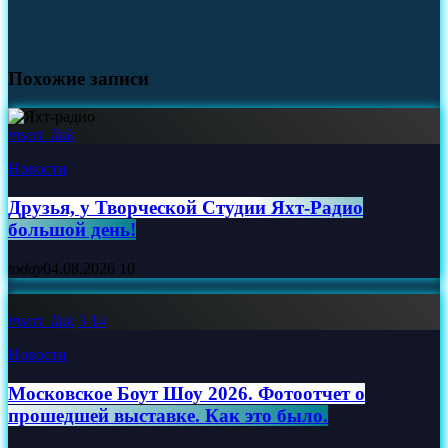
Похожие записи
insert_link
Новости
Друзья, у Творческой Студии Яхт‑Радио
большой день!
today
04.08.2026
10
insert_link
3
14
Новости
Московское Боут Шоу 2026. Фотоотчет о
прошедшей выставке. Как это было.