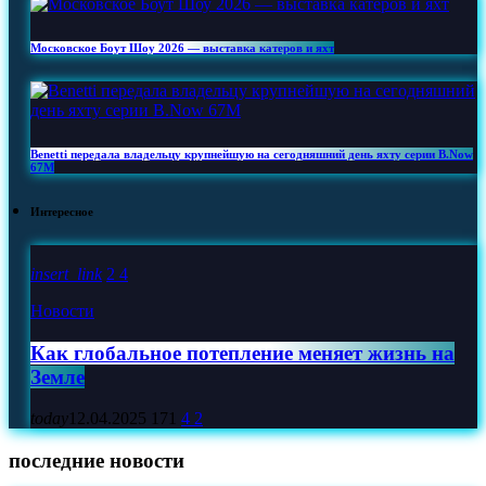
Московское Боут Шоу 2026 — выставка катеров и яхт
Benetti передала владельцу крупнейшую на сегодняшний день яхту серии B.Now
67M
Интересное
insert_link
2
4
Новости
Как глобальное потепление меняет жизнь на
Земле
today
12.04.2025
171
4
2
последние новости