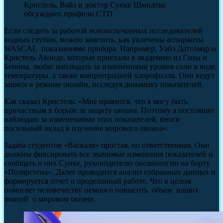
Кристель, Вайз и доктор Сунке Шмидтко
обсуждают профили CTD
Если следить за работой новоиспеченных исследователей
водных глубин, можно заметить, как увлечены аспиранты
WASCAL показаниями прибора. Например, Уайз Датсомар и
Кристель Аконде, которые приехали в академию из Ганы и
Бенина, любят наблюдать за изменениями уровня соли в воде,
температуры, а также концентрацией хлорофилла. Они ведут
записи в режиме онлайн, исследуя динамику показателей.
Как сказал Кристель: «Мне нравится, что я могу быть
причастным в борьбе за защиту океана. Поэтому я постоянно
наблюдаю за изменениями этих показателей, внося
посильный вклад в изучение мирового океана».
Задача студентов «Васкаля» простая, но ответственная. Они
должны фиксировать все значимые изменения показателей и
сообщать о них Сунке, руководителю океанологии на борту
«Полярстена». Далее проводится анализ собранных данных и
формируется отчет о проделанной работе. Что в целом
помогает человечеству немного повысить объем наших
знаний о мировом океане.