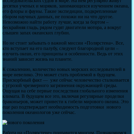
исследовательских судов в мире. На нем регулярно живут
десятки ученых и моряков, занимающихся изучением океана,
его флоры и фауны. Такие экспедиции, подкрепленные
сбором научных данных, не похожи ни на что другое.
Невозможно найти работу лучше, когда за бортом –
бескрайняя гладь, рядом гудят двигатели мотора, а вокруг
слышен запах океанских глубин.
Но не стоит забывать о важной миссии «Полярстена». Все,
кто вступает на его палубу, следуют благородной цели –
изучить океан, его принципы и особенности. Ведь от этих
знаний зависит жизнь на планете.
К сожалению, количество новых морских исследователей в
мире невелико. Это может стать проблемой в будущем.
Прискорбный факт — уже сейчас человечество сталкивается
с угрозой чрезмерного загрязнения окружающей среды.
Ощущая на себе первые последствия глобального изменения
климата. В будущем все это, включая регулярные проделки
браконьеров, может привести к гибели мирового океана. Это
еще раз подтверждает необходимость подготовки нового
поколения океанологов уже сейчас.
Работа на «Полярстене» понравится многим. Познакомимся