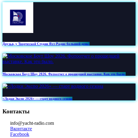
Друзья, у Творческой Студии Яхт‑Радио большой день!
Московское Боут Шоу 2026. Фотоотчет о прошедшей выставке. Как это было.
«Лодки Экспо 2026» — старт водного сезона
Контакты
info@yacht-radio.com
Вконтакте
Facebook