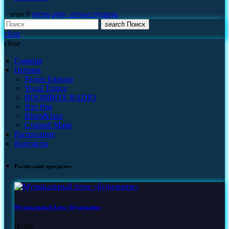
search
menu
play_arrow
слушать
search
Поиск
close
close
Главная
Потоки
Радио Европа
Vocal Trance
BOOMBOX RADIO
Яхт Рок
Blues&Jazz
Старый Маяк
Расписание
Контакты
Расписание программ
Музыкальный блок «Будильник»
06:00