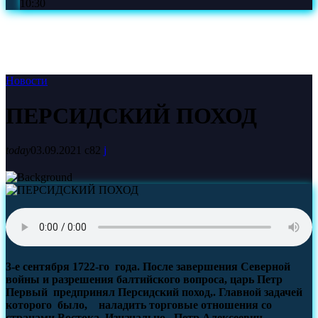
10:30
Новости
ПЕРСИДСКИЙ ПОХОД
today
03.09.2021
82
3-е сентября 1722-го года. После завершения Северной
войны и разрешения балтийского вопроса, царь Петр
Первый предпринял Персидский поход,. Главной задачей
которого было, наладить торговые отношения со
странами Востока. Изначально, Петр Алексеевич