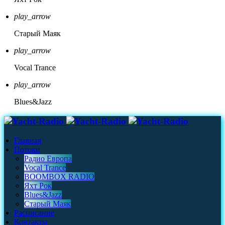
play_arrow
Старый Маяк
play_arrow
Vocal Trance
play_arrow
Blues&Jazz
Главная
Потоки
Радио Европа
Vocal Trance
BOOMBOX RADIO
Яхт Рок
Blues&Jazz
Старый Маяк
Расписание
Контакты