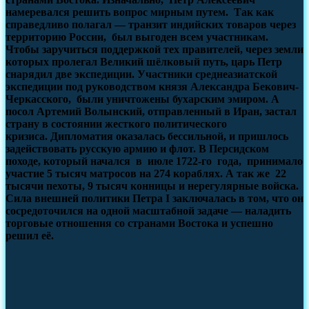
намеревался решить вопрос мирным путем. Так как
справедливо полагал — транзит индийских товаров через
территорию России, был выгоден всем участникам.
Чтобы заручиться поддержкой тех правителей, через земли
которых пролегал Великий шёлковый путь, царь Петр
снарядил две экспедиции. Участники среднеазиатской
экспедиции под руководством князя Александра Бекович-
Черкасского, были уничтожены бухарским эмиром. А
посол Артемий Волынский, отправленный в Иран, застал
страну в состоянии жесткого политического
кризиса. Дипломатия оказалась бессильной, и пришлось
задействовать русскую армию и флот. В
Персидском
походе, который начался
в
июле 1722-го года, принимало
участие 5 тысяч матросов на 274 кораблях. А так же 22
тысячи пехоты, 9 тысяч конницы
и нерегулярные войска.
Сила внешней политики Петра I заключалась в том, что он
сосредоточился на одной масштабной задаче — наладить
торговые отношения со странами Востока и успешно
решил её.