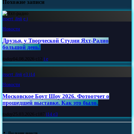
Похожие записи
insert_link
Новости
Друзья, у Творческой Студии Яхт‑Радио
большой день!
today
04.08.2026
12
insert_link
3
14
Новости
Московское Боут Шоу 2026. Фотоотчет о
прошедшей выставке. Как это было.
today
25.03.2026
187
14
3
Последние новости