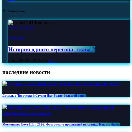
Интересное
insert_link
2
Новости
История одного перегона, глава 2
today
03.09.2023
74
2
последние новости
Друзья, у Творческой Студии Яхт‑Радио большой день!
Московское Боут Шоу 2026. Фотоотчет о прошедшей выставке. Как это было.