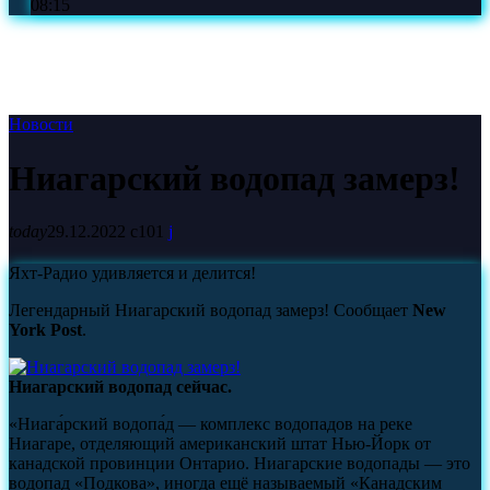
08:15
Новости
Ниагарский водопад замерз!
today
29.12.2022
101
Яхт-Радио удивляется и делится!
Легендарный Ниагарский водопад замерз! Сообщает
New
York Post
.
Ниагарский водопад сейчас.
«Ниага́рский водопа́д — комплекс водопадов на реке
Ниагаре, отделяющий американский штат Нью-Йорк от
канадской провинции Онтарио. Ниагарские водопады — это
водопад «Подкова», иногда ещё называемый «Канадским