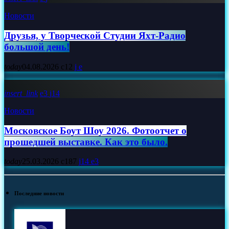
Новости
Друзья, у Творческой Студии Яхт‑Радио
большой день!
today
04.08.2026
12
insert_link
3
14
Новости
Московское Боут Шоу 2026. Фотоотчет о
прошедшей выставке. Как это было.
today
25.03.2026
187
14
3
Последние новости