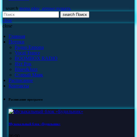
search
menu
play_arrow
слушать
search
Поиск
close
close
Главная
Потоки
Радио Европа
Vocal Trance
BOOMBOX RADIO
Яхт Рок
Blues&Jazz
Старый Маяк
Расписание
Контакты
Расписание программ
Музыкальный блок «Будильник»
06:00