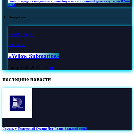
Benetti передала владельцу крупнейшую на сегодняшний день яхту серии B.Now
67M
Интересное
insert_link
Новости
«Yellow Submarine»
today
10.09.2021
77
последние новости
Друзья, у Творческой Студии Яхт‑Радио большой день!