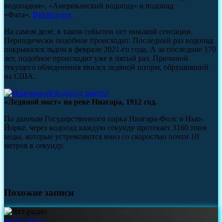
водопадом», «Американский водопад» и водопад
«Фата́».
Википедия
.
На самом деле, в таком событии нет никакой сенсации.
Периодически подобное происходит. Последний раз водопад
покрывался льдом в феврале 2021-го года. А за последние 170
лет, подобное происходит уже в пятый раз. Причиной
текущего обледенения явился ледяной шторм, обрушивший
на США.
«Ледяной мост» на реке Ниагара, 1912 год.
По данным Государственного парка Ниагара-Фолс в Нью-
Йорке, через водопад каждую секунду протекает 3160 тонн
воды, которые устремляются вниз со скоростью почти 10
метров в секунду.
Похожие записи
insert_link