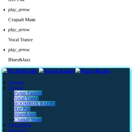
play_arrow
Старый Маяк
play_arrow
Vocal Trance
play_arrow
Blues&Jazz
Главная
Потоки
Радио Европа
Vocal Trance
BOOMBOX RADIO
Яхт Рок
Blues&Jazz
Старый Маяк
Расписание
Контакты