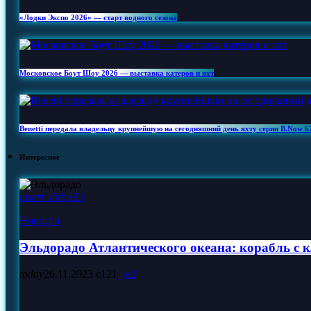
«Лодки Экспо 2026» — старт водного сезона
Московское Боут Шоу 2026 — выставка катеров и яхт
Benetti передала владельцу крупнейшую на сегодняшний день яхту серии B.Now 
Интересное
insert_link
2
Новости
Эльдорадо Атлантического океана: корабль с к
today
26.11.2023
121
2