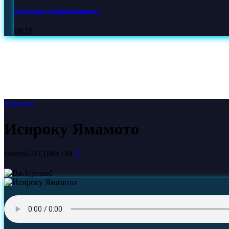
Программа «Полный Бакштаг!»
08:15
Новости
Исироку Ямамото
today
04.04.1884
94
2