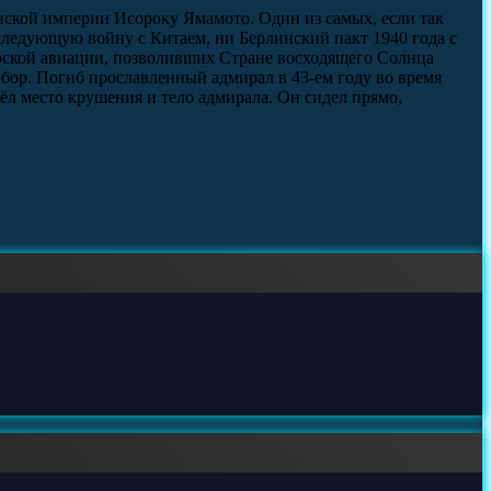
ской империи Исороку Ямамото. Один из самых, если так
ледующую войну с Китаем, ни Берлинский пакт 1940 года с
орской авиации, позволивших Стране восходящего Солнца
бор. Погиб прославленный адмирал в 43-ем году во время
л место крушения и тело адмирала. Он сидел прямо,