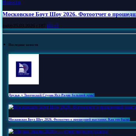
Новости
Московское Боут Шоу 2026. Фотоотчет о прошедш
today
25.03.2026
187
14
3
Последние новости
Друзья, у Творческой Студии Яхт‑Радио большой день!
Московское Боут Шоу 2026. Фотоотчет о прошедшей выставке. Как это было.