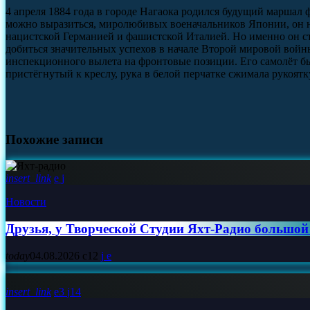
4 апреля 1884 года в городе Нагаока родился будущий марша
можно выразиться, миролюбивых военачальников Японии, он н
нацистской Германией и фашистской Италией. Но именно он с
добиться значительных успехов в начале Второй мировой войн
инспекционного вылета на фронтовые позиции. Его самолёт бы
пристёгнутый к креслу, рука в белой перчатке сжимала рукоятк
Похожие записи
insert_link
Новости
Друзья, у Творческой Студии Яхт‑Радио большой
today
04.08.2026
12
insert_link
3
14