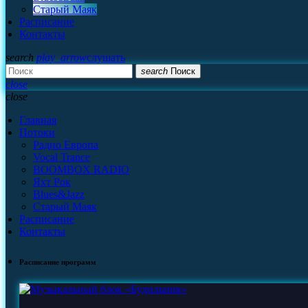
Старый Маяк
Расписание
Контакты
search
play_arrow
слушать
search
Поиск
close
close
Главная
Потоки
Радио Европа
Vocal Trance
BOOMBOX RADIO
Яхт Рок
Blues&Jazz
Старый Маяк
Расписание
Контакты
Расписание программ