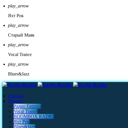
play_arrow
Яхт Рок
play_arrow
Старый Маяк
play_arrow
Vocal Trance
play_arrow
Blues&Jazz
Главная
Потоки
Радио Европа
Vocal Trance
BOOMBOX RADIO
Яхт Рок
Blues&Jazz