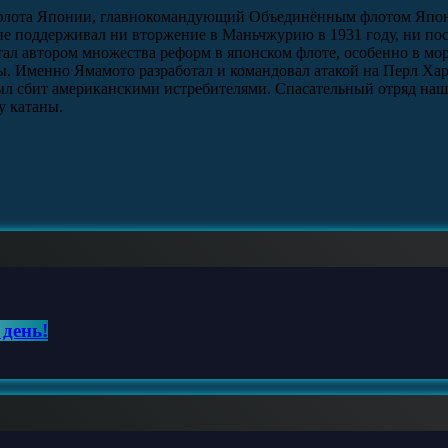
л флота Японии, главнокомандующий Объединённым флотом Япон
е поддерживал ни вторжение в Маньчжурию в 1931 году, ни пос
тал автором множества реформ в японском флоте, особенно в м
ы. Именно Ямамото разработал и командовал атакой на Перл Хар
л сбит американскими истребителями. Спасательный отряд нашё
у катаны.
 день!