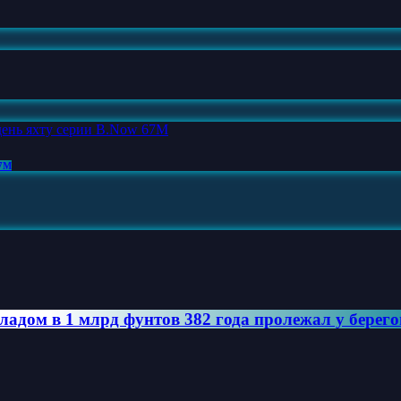
67M
ладом в 1 млрд фунтов 382 года пролежал у берег