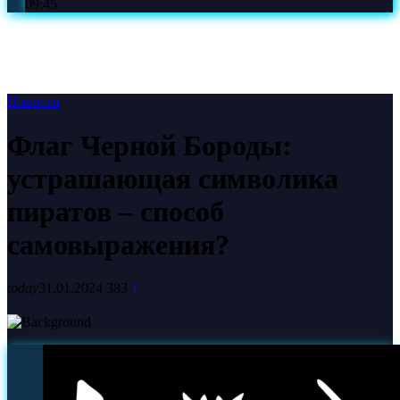
09:45
Новости
Флаг Черной Бороды:
устрашающая символика
пиратов – способ
самовыражения?
today
31.01.2024
383
1