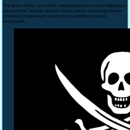
Эти флаги были средством самовыражения и идентификации
для пиратов, потому многие из них имели индивидуальные
дизайны, отражающие характер или амбиции своих
владельцев.