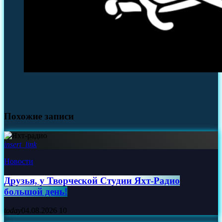
Похожие записи
insert_link
Новости
Друзья, у Творческой Студии Яхт‑Радио
большой день!
today
04.08.2026
10