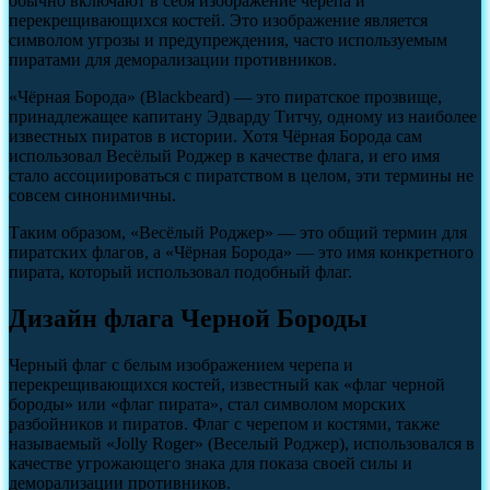
обычно включают в себя изображение черепа и
перекрещивающихся костей. Это изображение является
символом угрозы и предупреждения, часто используемым
пиратами для деморализации противников.
«Чёрная Борода» (Blackbeard) — это пиратское прозвище,
принадлежащее капитану Эдварду Титчу, одному из наиболее
известных пиратов в истории. Хотя Чёрная Борода сам
использовал Весёлый Роджер в качестве флага, и его имя
стало ассоциироваться с пиратством в целом, эти термины не
совсем синонимичны.
Таким образом, «Весёлый Роджер» — это общий термин для
пиратских флагов, а «Чёрная Борода» — это имя конкретного
пирата, который использовал подобный флаг.
Дизайн флага Черной Бороды
Черный флаг с белым изображением черепа и
перекрещивающихся костей, известный как «флаг черной
бороды» или «флаг пирата», стал символом морских
разбойников и пиратов. Флаг с черепом и костями, также
называемый «Jolly Roger» (Веселый Роджер), использовался в
качестве угрожающего знака для показа своей силы и
деморализации противников.