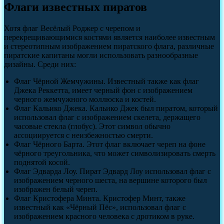
Флаги известных пиратов
Хотя флаг Весёлый Роджер с черепом и
перекрещивающимися костями является наиболее известным
и стереотипным изображением пиратского флага, различные
пиратские капитаны могли использовать разнообразные
дизайны. Среди них:
Флаг Чёрной Жемчужины. Известный также как флаг
Джека Реккетта, имеет черный фон с изображением
черного жемчужного моллюска и костей.
Флаг Кальико Джека. Кальико Джек был пиратом, который
использовал флаг с изображением скелета, держащего
часовые стекла (глобус). Этот символ обычно
ассоциируется с неизбежностью смерти.
Флаг Чёрного Барта. Этот флаг включает череп на фоне
чёрного треугольника, что может символизировать смерть
поднятой косой.
Флаг Эдварда Лоу. Пират Эдвард Лоу использовал флаг с
изображением черного шеста, на вершине которого был
изображен белый череп.
Флаг Кристофера Минта. Кристофер Минт, также
известный как «Чёрный Пёс», использовал флаг с
изображением красного человека с дротиком в руке.