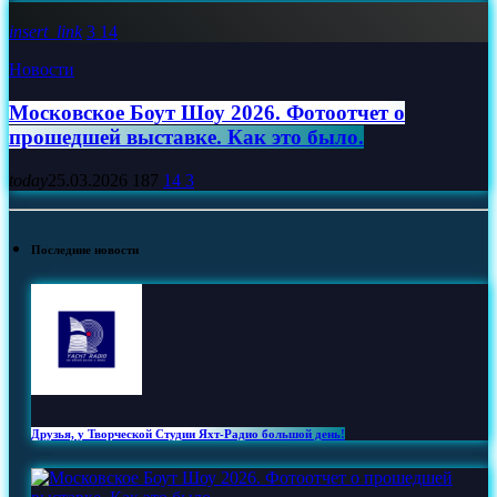
insert_link
3
14
Новости
Московское Боут Шоу 2026. Фотоотчет о
прошедшей выставке. Как это было.
today
25.03.2026
187
14
3
Последние новости
Друзья, у Творческой Студии Яхт‑Радио большой день!