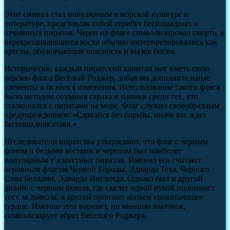
Этот символ стал популярным в морской культуре и
литературе, представляя собой атрибут беспощадных и
отчаянных пиратов. Череп на флаге символизировал смерть, а
перекрещивающиеся кости обычно интерпретировались как
кресты, обозначающие опасность и вызов богам.
Исторически, каждый пиратский капитан мог иметь свою
версию флага Весёлый Роджер, добавляя дополнительные
элементы или внося изменения. Использование такого флага
было методом создания страха и паники среди тех, кто
сталкивался с пиратами на море. Флаг служил своеобразным
предупреждением: «Сдавайся без борьбы, иначе вас ждет
беспощадная атака.»
Исследователи пиратства утверждают, что флаг с черным
фоном и белыми костями и черепом был наиболее
популярным у известных пиратов. Именно его считают
основным флагом Черной Бороды, Эдварда Теха, Черного
Сэма Беллами, Эдварда Ингленда. Однако был и другой
дизайн с черным фоном, где скелет одной рукой поднимает
тост за дьявола, а другой пронзает копьем кровоточащее
сердце. Именно этот вариант, по мнению знатоков,
символизирует образ Веселого Роджера.