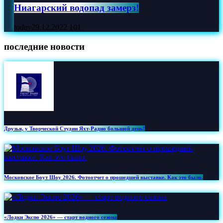
Ниагарский водопад замерз!
today
29.12.2022
101
последние новости
Друзья, у Творческой Студии Яхт‑Радио большой день!
Московское Боут Шоу 2026. Фотоотчет о прошедшей выставке. Как это было.
«Лодки Экспо 2026» — старт водного сезона