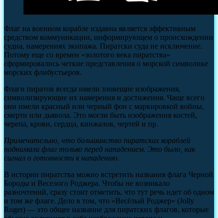
Флаг на военном корабле издавна является эффективным
средством коммуникации, информирующем о происхождении
судна, намерениях экипажа. Пиратски суда не исключение.
Потому еще со времен «золотого века пиратства»
сформировались четкие представления о морской символике
морских флибустьеров.
Флаги пиратов всегда имели зловещие изображения,
символизирующие их намерения и достижения. Чаще всего
они имели красный или черный фон с маркировкой войны,
смерти или дьявола. Это могли быть изображения костей,
черепа, крови, сердца, кинжалов, чертей и пр.
Примечательно, что большинство пиратских кораблей
поднимали флаг только перед нападением. Это было, как
сигнал о готовности к нападению.
В истории пиратства можно встретить названия флага Черной
Бороды и Веселого Роджера. Чтобы не возникало
разночтений, сразу стоит отметить, что тут речь идет об одном
и том же флаге. Дело в том, что «Весёлый Роджер» (Jolly
Roger) — это общее название для пиратских флагов, которые