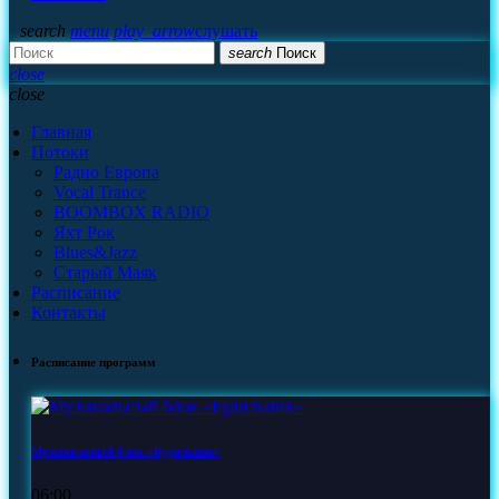
search
menu
play_arrow
слушать
search
Поиск
close
close
Главная
Потоки
Радио Европа
Vocal Trance
BOOMBOX RADIO
Яхт Рок
Blues&Jazz
Старый Маяк
Расписание
Контакты
Расписание программ
Музыкальный блок «Будильник»
06:00