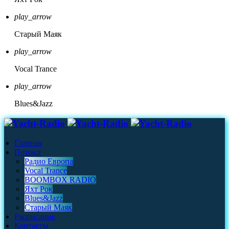
play_arrow
Старый Маяк
play_arrow
Vocal Trance
play_arrow
Blues&Jazz
Главная
Потоки
Радио Европа
Vocal Trance
BOOMBOX RADIO
Яхт Рок
Blues&Jazz
Старый Маяк
Расписание
Контакты