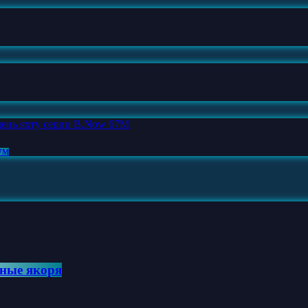
67M
ные якоря