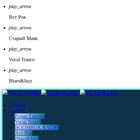
play_arrow
Яхт Рок
play_arrow
Старый Маяк
play_arrow
Vocal Trance
play_arrow
Blues&Jazz
Главная
Потоки
Радио Европа
Vocal Trance
BOOMBOX RADIO
Яхт Рок
Blues&Jazz