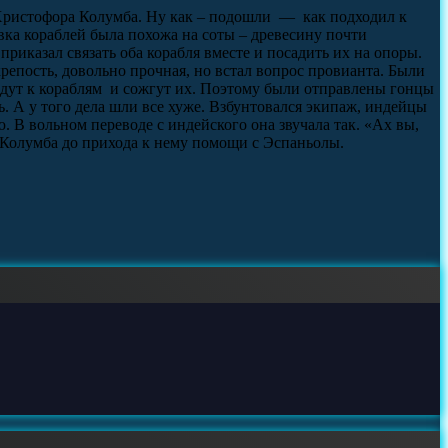
Христофора Колумба. Ну как – подошли — как подходил к
ка кораблей была похожа на соты – древесину почти
риказал связать оба корабля вместе и посадить их на опоры.
епость, довольно прочная, но встал вопрос провианта. Были
йдут к кораблям и сожгут их. Поэтому были отправлены гонцы
. А у того дела шли все хуже. Взбунтовался экипаж, индейцы
 В вольном переводе с индейского она звучала так. «Ах вы,
и Колумба до прихода к нему помощи с Эспаньолы.