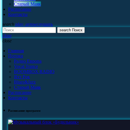
Старый Маяк
Расписание
Контакты
search
play_arrow
слушать
search
Поиск
close
close
Главная
Потоки
Радио Европа
Vocal Trance
BOOMBOX RADIO
Яхт Рок
Blues&Jazz
Старый Маяк
Расписание
Контакты
Расписание программ