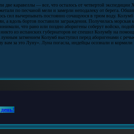
 две каравеллы — все, что осталось от четвертой экспедиции 
етали по песчаной мели и замерли неподалеку от берега. Обшив
сь сил вычерпывать постоянно сочащуюся в трюм воду. Колумб п
, а вдоль бортов поставили заграждения. Получилась морская кр
понимали, что рано или поздно аборигены соберут войско, подо
 никто из испанских губернаторов не спешил Колумбу на помощь
д лунным затмением Колумб выступил перед аборигенами с речью.
шу вам за это Луну». Луна погасла, индейцы осознали и кормил
 день!