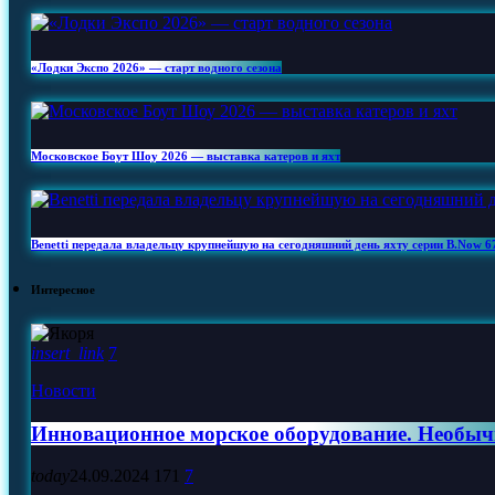
«Лодки Экспо 2026» — старт водного сезона
Московское Боут Шоу 2026 — выставка катеров и яхт
Benetti передала владельцу крупнейшую на сегодняшний день яхту серии B.Now 
Интересное
insert_link
7
Новости
Инновационное морское оборудование. Необыч
today
24.09.2024
171
7