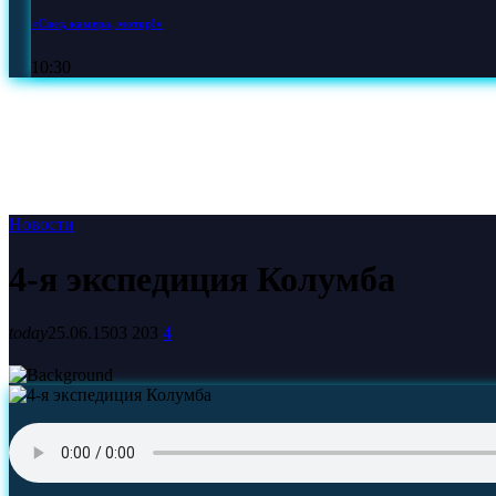
«Свет, камера, мотор!»
10:30
Новости
4-я экспедиция Колумба
today
25.06.1503
203
4