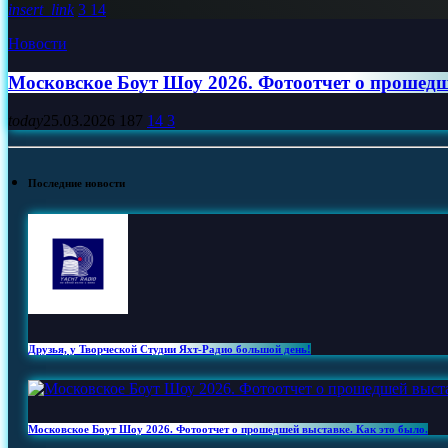
insert_link
3
14
Новости
Московское Боут Шоу 2026. Фотоотчет о прошедш
today
25.03.2026
187
14
3
Последние новости
Друзья, у Творческой Студии Яхт‑Радио большой день!
Московское Боут Шоу 2026. Фотоотчет о прошедшей выставке. Как это было.