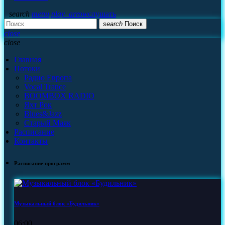
search
menu
play_arrow
слушать
search
Поиск
close
close
Главная
Потоки
Радио Европа
Vocal Trance
BOOMBOX RADIO
Яхт Рок
Blues&Jazz
Старый Маяк
Расписание
Контакты
Расписание программ
Музыкальный блок «Будильник»
06:00