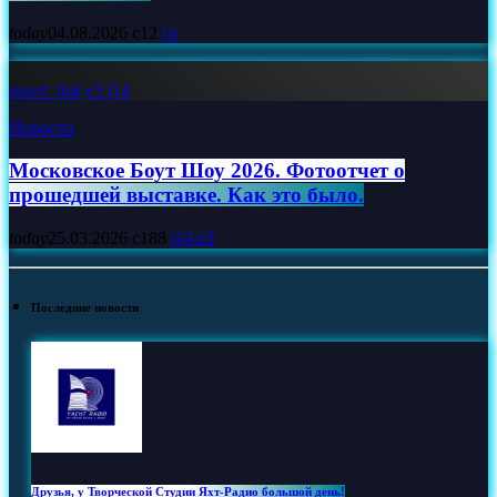
today
04.08.2026
12
insert_link
3
14
Новости
Московское Боут Шоу 2026. Фотоотчет о
прошедшей выставке. Как это было.
today
25.03.2026
188
14
3
Последние новости
Друзья, у Творческой Студии Яхт‑Радио большой день!