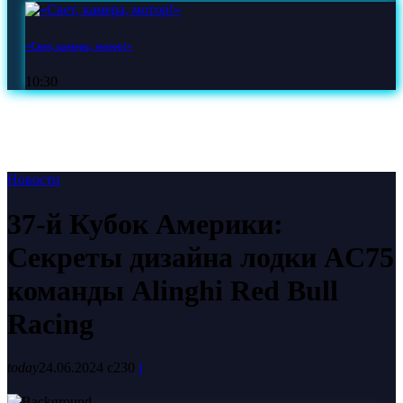
«Свет, камера, мотор!»
10:30
Новости
37-й Кубок Америки:
Секреты дизайна лодки AC75
команды Alinghi Red Bull
Racing
today
24.06.2024
230