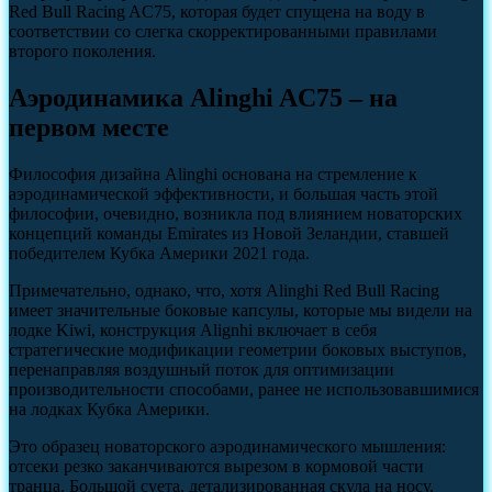
Red Bull Racing AC75, которая будет спущена на воду в
соответствии со слегка скорректированными правилами
второго поколения.
Аэродинамика Alinghi AC75 – на
первом месте
Философия дизайна Alinghi основана на стремление к
аэродинамической эффективности, и большая часть этой
философии, очевидно, возникла под влиянием новаторских
концепций команды Emirates из Новой Зеландии, ставшей
победителем Кубка Америки 2021 года.
Примечательно, однако, что, хотя Alinghi Red Bull Racing
имеет значительные боковые капсулы, которые мы видели на
лодке Kiwi, конструкция Alignhi включает в себя
стратегические модификации геометрии боковых выступов,
перенаправляя воздушный поток для оптимизации
производительности способами, ранее не использовавшимися
на лодках Кубка Америки.
Это образец новаторского аэродинамического мышления:
отсеки резко заканчиваются вырезом в кормовой части
транца. Большой суета, детализированная скула на носу,