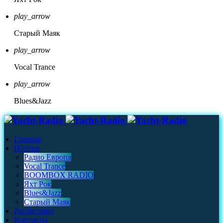
play_arrow
Старый Маяк
play_arrow
Vocal Trance
play_arrow
Blues&Jazz
Главная
Потоки
Радио Европа
Vocal Trance
BOOMBOX RADIO
Яхт Рок
Blues&Jazz
Старый Маяк
Расписание
Контакты