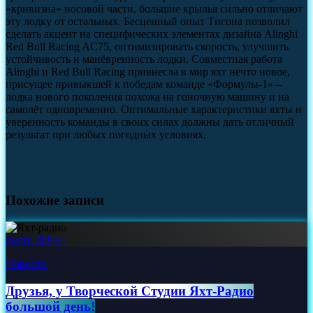
«кривизна» носовой части, большие крылья сильно отличают
эту лодку от остальных. Бесценный опыт Тисона позволил
сделать акцент на специфических элементах дизайна Alinghi
Red Bull Racing AC75, оптимизировать скорость, улучшить
устойчивость и манёвренность лодки. Совместная работа
Alinghi и Red Bull Racing привнесла в мир яхт нечто новое,
присущее привыкшей к победам команде «Формулы-1» –
лодка нового поколения похожа на гоночную машину и на
самолёт одновременно. Оптимальные характеристики яхты и
уверенность команды в своих силах должны дать отличный
результат при любых погодных условиях.
Похожие записи
insert_link
Новости
Друзья, у Творческой Студии Яхт‑Радио
большой день!