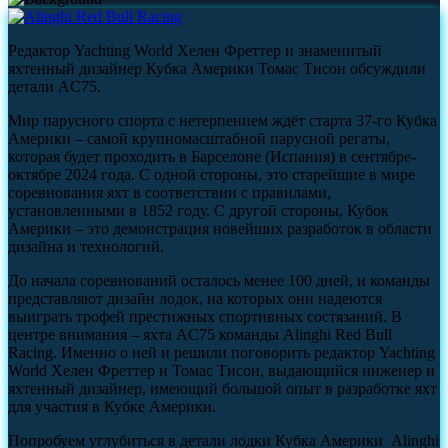
Редактор Yachting World Хелен Фреттер и знаменитый
яхтенный дизайнер Кубка Америки Томас Тисон обсуждили
детали AC75.
Мир парусного спорта с нетерпением ждёт старта 37-го Кубка
Америки – самой крупномасштабной парусной регаты,
которая будет проходить в Барселоне (Испания) в сентябре-
октябре 2024 года. С одной стороны, это старейшие в мире
соревнования яхт в соответствии с правилами,
установленными в 1852 году. С другой стороны, Кубок
Америки – это демонстрация новейших разработок в области
дизайна и технологий.
До начала соревнований осталось менее 100 дней, и команды
представляют дизайн лодок, на которых они надеются
выиграть трофей престижных спортивных состязаний. В
центре внимания – яхта AC75 команды Alinghi Red Bull
Racing. Именно о ней и решили поговорить редактор Yachting
World Хелен Фреттер и Томас Тисон, выдающийся инженер и
яхтенный дизайнер, имеющий большой опыт в разработке яхт
для участия в Кубке Америки.
Попробуем углубиться в детали лодки Кубка Америки Alinghi