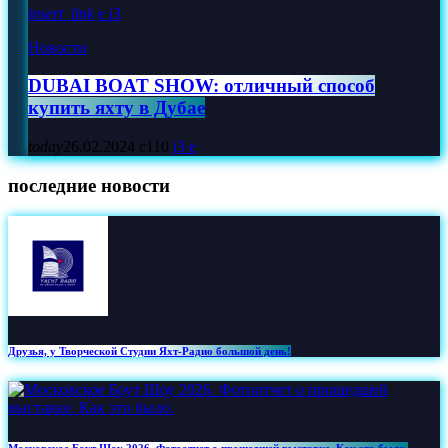
insert_link
3
Новости
DUBAI BOAT SHOW: отличный способ
купить яхту в Дубае
today
26.02.2024
110
3
последние новости
Друзья, у Творческой Студии Яхт‑Радио большой день!