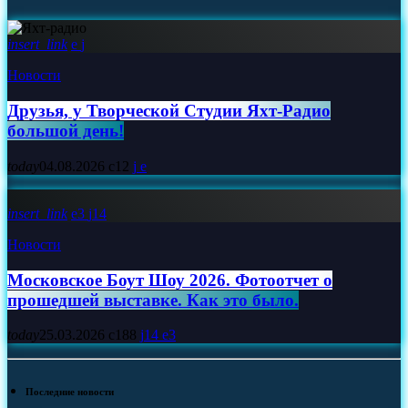
insert_link
Новости
Друзья, у Творческой Студии Яхт‑Радио
большой день!
today
04.08.2026
12
insert_link
3
14
Новости
Московское Боут Шоу 2026. Фотоотчет о
прошедшей выставке. Как это было.
today
25.03.2026
188
14
3
Последние новости