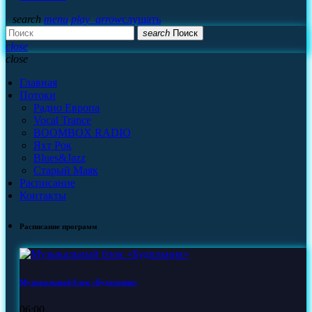
search
menu
play_arrow
слушать
search
Поиск
close
close
Главная
Потоки
Радио Европа
Vocal Trance
BOOMBOX RADIO
Яхт Рок
Blues&Jazz
Старый Маяк
Расписание
Контакты
Расписание программ
Музыкальный блок «Будильник»
06:00