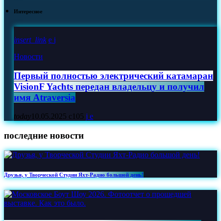
Интересное
insert_link
Новости
Первый полностью электрический катамаран
VisionF Yachts передан владельцу и получил
имя Atraversia
today
10.05.2025
105
последние новости
Друзья, у Творческой Студии Яхт‑Радио большой день!