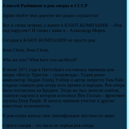
Алексей Рыбников и рок-оперы в СССР
Здравствуйте мои дорогие яхт-радио-слушатели!
Вот и снова четверг, а значит в КАЮТ-КОМПАНИИ – «Рок
под парусом»! И снова с вами я – Александр Морев.
Сегодня в КАЮТ-КОМПАНИИ не просто рок.
Jesus Christ, Jesus Christ,
Who are you? What have you sacrificed?
В июле 1971 года в Питтсбурге состоялась премьера рок-
оперы «Иисус Христос – суперзвезда». Годом ранее
композитор Эндрю Ллойд Уэббер и автор либретто Тим Райс
создали главную рок-оперу всех времен и народов. Рок-опера
была поставлена на Бродвее. Тогда же был записан альбом,
главную партию в котором исполнил Йен Гиллан – фронтмен
группы Deep Purple. В записи приняли участие и другие
известные исполнители.
И рок-опера начала свое триумфальное шествие по миру.
Строго говоря – это была не первая рок-опера.