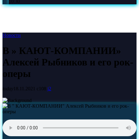
10:30
Новости
В » КАЮТ-КОМПАНИИ»
Алексей Рыбников и его рок-
оперы
today
18.11.2021
108
2