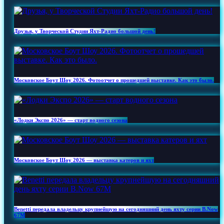
Друзья, у Творческой Студии Яхт‑Радио большой день!
Московское Боут Шоу 2026. Фотоотчет о прошедшей выставке. Как это было.
«Лодки Экспо 2026» — старт водного сезона
Московское Боут Шоу 2026 — выставка катеров и яхт
Benetti передала владельцу крупнейшую на сегодняшний день яхту серии B.Now
67M