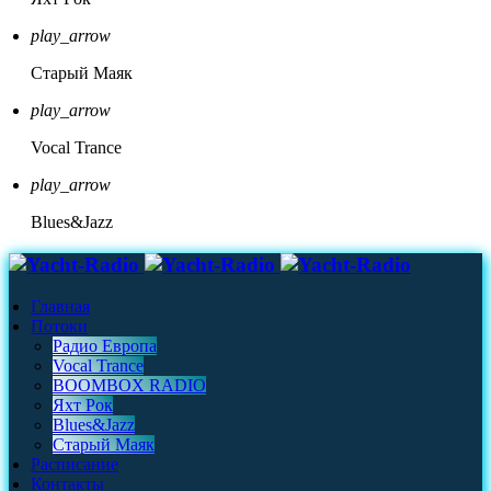
play_arrow
Старый Маяк
play_arrow
Vocal Trance
play_arrow
Blues&Jazz
Главная
Потоки
Радио Европа
Vocal Trance
BOOMBOX RADIO
Яхт Рок
Blues&Jazz
Старый Маяк
Расписание
Контакты