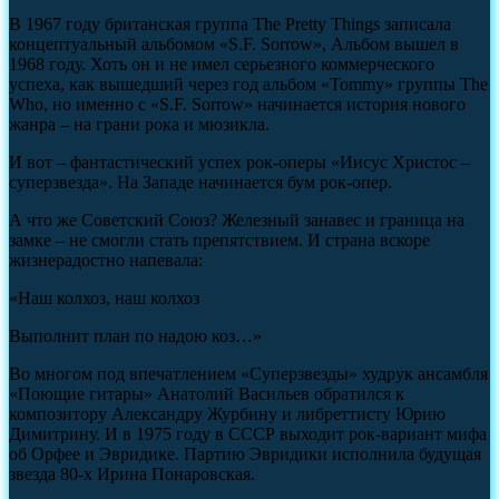
В 1967 году британская группа The Pretty Things записала
концептуальный альбомом «S.F. Sorrow», Альбом вышел в
1968 году. Хоть он и не имел серьезного коммерческого
успеха, как вышедший через год альбом «Tommy» группы The
Who, но именно с «S.F. Sorrow» начинается история нового
жанра – на грани рока и мюзикла.
И вот – фантастический успех рок-оперы «Иисус Христос –
суперзвезда». На Западе начинается бум рок-опер.
А что же Советский Союз? Железный занавес и граница на
замке – не смогли стать препятствием. И страна вскоре
жизнерадостно напевала:
«Наш колхоз, наш колхоз
Выполнит план по надою коз…»
Во многом под впечатлением «Суперзвезды» худрук ансамбля
«Поющие гитары» Анатолий Васильев обратился к
композитору Александру Журбину и либреттисту Юрию
Димитрину. И в 1975 году в СССР выходит рок-вариант мифа
об Орфее и Эвридике. Партию Эвридики исполнила будущая
звезда 80-х Ирина Понаровская.