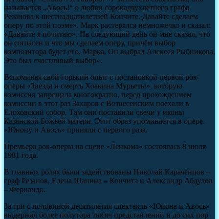
называется „Авось!“ о любви сорокадвухлетнего графа
Резанова к шестнадцатилетней Кончите. Давайте сделаем
оперу по этой поэме». Марк растерялся немножечко и сказал:
«Давайте я почитаю». На следующий день он мне сказал, что
он согласен и что мы сделаем оперу, причём выбор
композитора будет его, Марка. Он выбрал Алексея Рыбникова.
Это был счастливый выбор».
Вспоминая свой горький опыт с постановкой первой рок-
оперы «Звезда и смерть Хоакина Мурьеты», которую
комиссия запрещала многократно, перед прохождением
комиссии в этот раз Захаров с Вознесенским поехали в
Елоховский собор. Там они поставили свечи у иконы
Казанской Божьей матери. Этот образ упоминается в опере.
«Юнону и Авось» приняли с первого раза.
Премьера рок-оперы на сцене «Ленкома» состоялась 8 июля
1981 года.
В главных ролях были задействованы Николай Караченцов –
граф Резанов, Елена Шанина – Кончита и Александр Абдулов
– Фернандо.
За три с половиной десятилетия спектакль «Юнона и Авось»
выдержал более полутора тысяч представлений и до сих пор