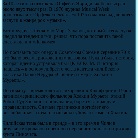
За 10 сезонов спектакль «Орфей и Эвридика» был сыгран
около двух тысяч раз. В 1976 журнал Musical Week
провозгласил «Орфея» спектаклем 1975 года «за выдающиеся
заслуги в жанре рок-музыки».
Вот и худрук «Ленкома» Марк Захаров, который всегда чутко
следил за тенденциями, решил, что пора поставить такой
спектакль и в «Ленкоме».
Но поставить рок-оперу в Советском Союзе в середине 70-х –
это было весьма рискованным вызовом. Нужна была история,
которая идейно устраивала бы ЦК ВЛКСМ. И история
нашлась – в основу либретто легла кантата чилийского
классика Пабло Неруды «Сияние и смерть Хоакина
Мурьеты».
По сюжету – время золотой лихорадки в Калифорнии. Герой
латиноамериканского фольклора Хоакин Мурьета, этакий
Робин Гуд Западного полушария, борется за правду и
справедливость. Сначала трагически погибает его
возлюбленная, затем плохие янки убивают самого Хоакина.
Чилийская тема была в тренде – в это время в Чили в
результате кровавого военного переворота к власти приходит
хунта Пиночета.