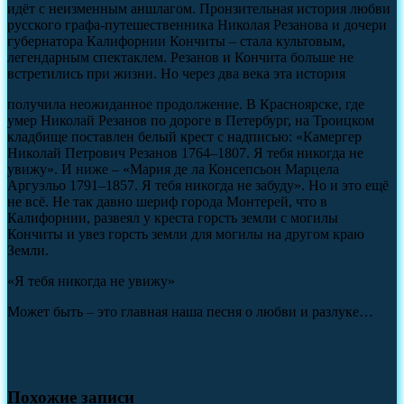
идёт с неизменным аншлагом. Пронзительная история любви
русского графа-путешественника Николая Резанова и дочери
губернатора Калифорнии Кончиты – стала культовым,
легендарным спектаклем. Резанов и Кончита больше не
встретились при жизни. Но через два века эта история
получила неожиданное продолжение. В Красноярске, где
умер Николай Резанов по дороге в Петербург, на Троицком
кладбище поставлен белый крест с надписью: «Камергер
Николай Петрович Резанов 1764–1807. Я тебя никогда не
увижу». И ниже – «Мария де ла Консепсьон Марцела
Аргуэльо 1791–1857. Я тебя никогда не забуду». Но и это ещё
не всё. Не так давно шериф города Монтерей, что в
Калифорнии, развеял у креста горсть земли с могилы
Кончиты и увез горсть земли для могилы на другом краю
Земли.
«Я тебя никогда не увижу»
Может быть – это главная наша песня о любви и разлуке…
Похожие записи