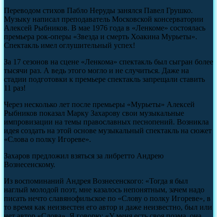
Переводом стихов Пабло Неруды занялся Павел Грушко.
Музыку написал преподаватель Московской консерватории
Алексей Рыбников. В мае 1976 года в «Ленкоме» состоялась
премьера рок-оперы «Звезда и смерть Хоакина Мурьеты».
Спектакль имел оглушительный успех!
За 17 сезонов на сцене «Ленкома» спектакль был сыгран более
тысячи раз. А ведь этого могло и не случиться. Даже на
стадии подготовки к премьере спектакль запрещали ставить
11 раз!
Через несколько лет после премьеры «Мурьеты» Алексей
Рыбников показал Марку Захарову свои музыкальные
импровизации на темы православных песнопений. Возникла
идея создать на этой основе музыкальный спектакль на сюжет
«Слова о полку Игореве».
Захаров предложил взяться за либретто Андрею
Вознесенскому.
Из воспоминаний Андрея Вознесенского: «Тогда я был
наглый молодой поэт, мне казалось непонятным, зачем надо
писать нечто славянофильское по «Слову о полку Игореве», в
то время как неизвестен его автор и даже неизвестно, был или
нет автор «Слова». Я говорю: «У меня есть своя поэма, она