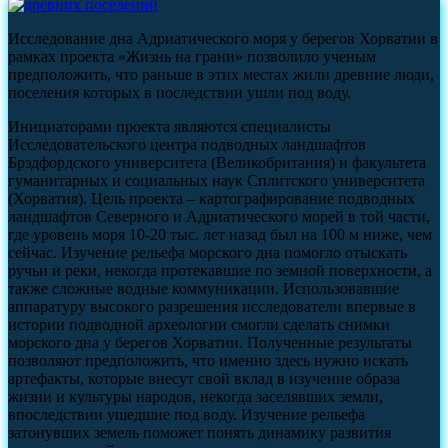
Исследование дна Адриатического моря у берегов Хорватии в
рамках проекта «Жизнь на грани» позволило ученым
предположить, что раньше в этих местах жили древние люди,
поселения которых в последствии ушли под воду.
Инициаторами проекта являются специалисты
Исследовательского центра подводных ландшафтов
Брэдфордского университета (Великобритания) и факультета
гуманитарных и социальных наук Сплитского университета
(Хорватия). Цель проекта – картографирование подводных
ландшафтов Северного и Адриатического морей в той части,
где уровень моря 10-20 тыс. лет назад был на 100 м ниже, чем
сейчас. Изучение рельефа морского дна помогло отыскать
ручьи и реки, некогда протекавшие по земной поверхности, а
также сложные водные коммуникации. Использовавшие
аппаратуру высокого разрешения исследователи впервые в
истории подводной археологии смогли сделать снимки
морского дна у берегов Хорватии. Полученные результаты
позволяют предположить, что именно здесь нужно искать
артефакты, которые внесут свой вклад в изучение образа
жизни и культуры народов, некогда заселявших земли,
впоследствии ушедшие под воду. Изучение рельефа
затонувших земель поможет понять динамику развития