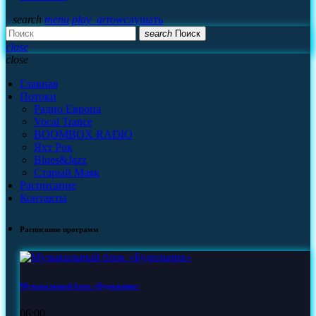
search
menu
play_arrow
слушать
search
Поиск
close
close
Главная
Потоки
Радио Европа
Vocal Trance
BOOMBOX RADIO
Яхт Рок
Blues&Jazz
Старый Маяк
Расписание
Контакты
Расписание программ
Музыкальный блок «Будильник»
06:00