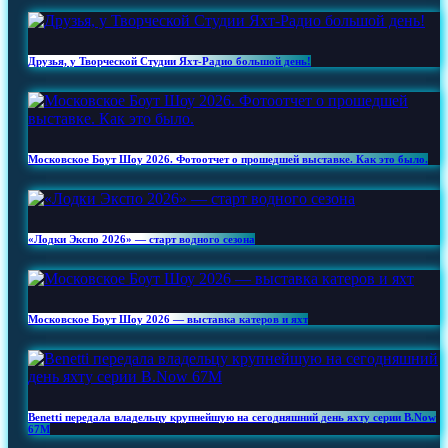
Друзья, у Творческой Студии Яхт‑Радио большой день!
Московское Боут Шоу 2026. Фотоотчет о прошедшей выставке. Как это было.
«Лодки Экспо 2026» — старт водного сезона
Московское Боут Шоу 2026 — выставка катеров и яхт
Benetti передала владельцу крупнейшую на сегодняшний день яхту серии B.Now
67M