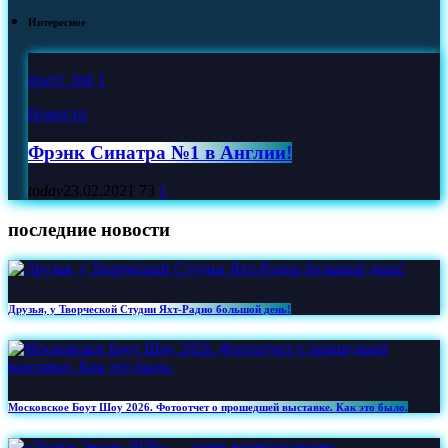
Интересное
insert_link
1
Новости
Фрэнк Синатра №1 в Англии!
today
23.02.2021
73
1
последние новости
Друзья, у Творческой Студии Яхт‑Радио большой день!
Московское Боут Шоу 2026. Фотоотчет о прошедшей выставке. Как это было.