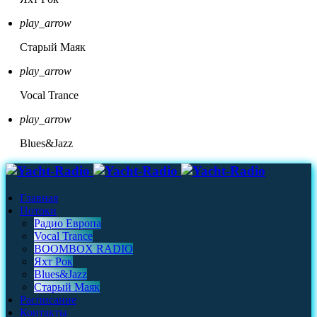
play_arrow
Старый Маяк
play_arrow
Vocal Trance
play_arrow
Blues&Jazz
Главная
Потоки
Радио Европа
Vocal Trance
BOOMBOX RADIO
Яхт Рок
Blues&Jazz
Старый Маяк
Расписание
Контакты