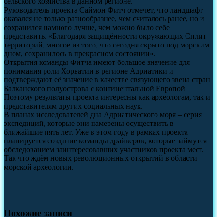
сельского хозяйства в данном регионе.
Руководитель проекта Саймон Фитч отмечет, что ландшафт
оказался не только разнообразнее, чем считалось ранее, но и
сохранился намного лучше, чем можно было себе
представить. «Благодаря защищённости окружающих Сплит
территорий, многое из того, что сегодня скрыто под морским
дном, сохранилось в прекрасном состоянии».
Открытия команды Фитча имеют большое значение для
понимания роли Хорватии в регионе Адриатики и
подтверждают её значение в качестве связующего звена стран
Балканского полуострова с континентальной Европой.
Поэтому результаты проекта интересны как археологам, так и
представителям других социальных наук.
В планах исследователей дна Адриатического моря – серия
экспедиций, которые они намерены осуществить в
ближайшие пять лет. Уже в этом году в рамках проекта
планируется создание команды драйверов, которые займутся
обследованием заинтересовавших участников проекта мест.
Так что ждём новых революционных открытий в области
морской археологии.
Похожие записи