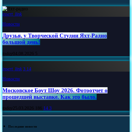
insert_link
Новости
Друзья, у Творческой Студии Яхт‑Радио
большой день!
today
04.08.2026
5
insert_link
3
14
Новости
Московское Боут Шоу 2026. Фотоотчет о
прошедшей выставке. Как это было.
today
25.03.2026
186
14
3
Последние новости