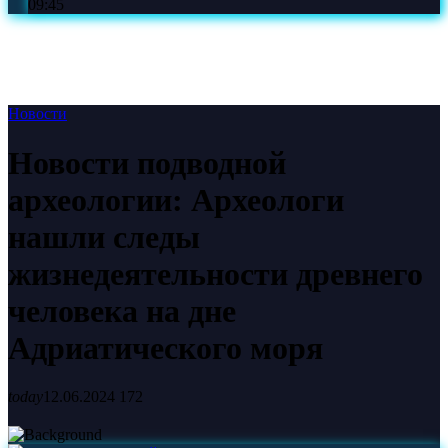
09:45
Новости
Новости подводной
археологии: Археологи
нашли следы
жизнедеятельности древнего
человека на дне
Адриатического моря
today
12.06.2024
172