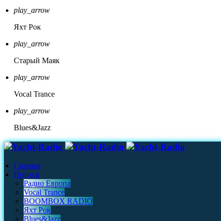
play_arrow
Яхт Рок
play_arrow
Старый Маяк
play_arrow
Vocal Trance
play_arrow
Blues&Jazz
Главная
Потоки
Радио Европа
Vocal Trance
BOOMBOX RADIO
Яхт Рок
Blues&Jazz