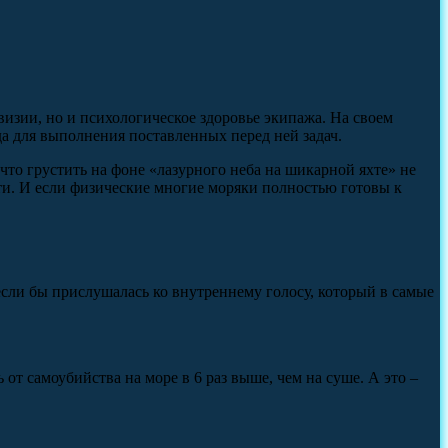
визии, но и психологическое здоровье экипажа. На своем
да для выполнения поставленных перед ней задач.
что грустить на фоне «лазурного неба на шикарной яхте» не
ости. И если физические многие моряки полностью готовы к
 если бы прислушалась ко внутреннему голосу, который в самые
от самоубийства на море в 6 раз выше, чем на суше. А это –