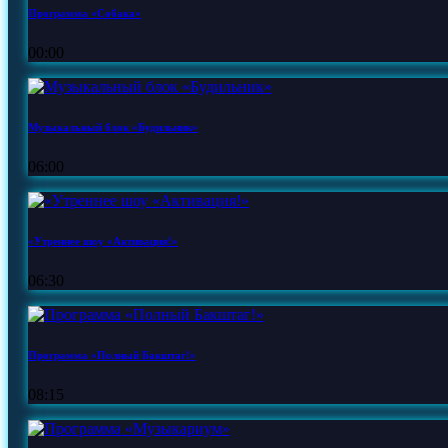
Программа «Собака»
00:00
Музыкальный блок «Будильник»
06:00
«Утреннее шоу «Активация!»
06:30
Программа «Полный Бакштаг!»
08:15