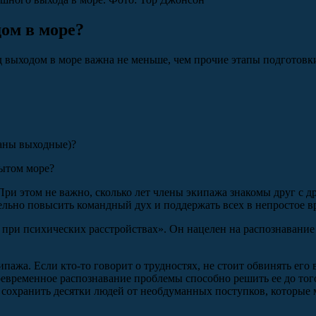
дом в море?
ед выходом в море важна не меньше, чем прочие этапы подготов
ваны выходные)?
рытом море?
При этом не важно, сколько лет члены экипажа знакомы друг с д
льно повысить командный дух и поддержать всех в непростое в
 при психических расстройствах». Он нацелен на распознавани
ажа. Если кто-то говорит о трудностях, не стоит обвинять его 
оевременное распознавание проблемы способно решить ее до тог
сохранить десятки людей от необдуманных поступков, которые 