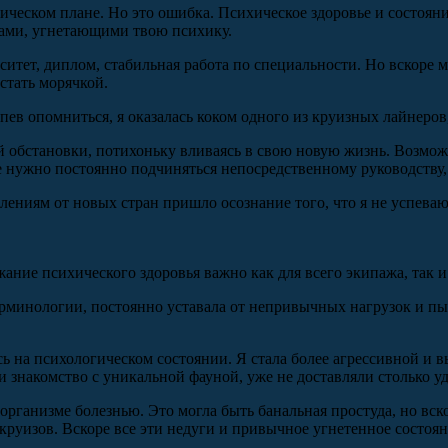
ическом плане. Но это ошибка. Психическое здоровье и состоян
емами, угнетающими твою психику.
итет, диплом, стабильная работа по специальности. Но вскоре мн
стать морячкой.
спев опомниться, я оказалась коком одного из круизных лайнер
ой обстановки, потихоньку вливаясь в свою новую жизнь. Возмо
де нужно постоянно подчиняться непосредственному руководству,
тлениям от новых стран пришло осознание того, что я не успева
жание психического здоровья важно как для всего экипажа, так
терминологии, постоянно уставала от непривычных нагрузок и пыт
 на психологическом состоянии. Я стала более агрессивной и вы
 знакомство с уникальной фауной, уже не доставляли столько у
м организме болезнью. Это могла быть банальная простуда, но вск
руизов. Вскоре все эти недуги и привычное угнетенное состоян