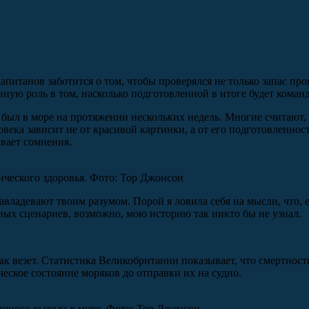
апитанов заботится о том, чтобы проверялся не только запас про
вную роль в том, насколько подготовленной в итоге будет коман
 был в море на протяжении нескольких недель. Многие считают, 
ловека зависит не от красивой картинки, а от его подготовленн
ывает сомнения.
ческого здоровья. Фото: Тор Джонсон
завладевают твоим разумом. Порой я ловила себя на мысли, что,
ных сценариев, возможно, мою историю так никто бы не узнал.
ак везет. Статистика Великобритании показывает, что смертность 
еское состояние моряков до отправки их на судно.
ешного выхода в море. Фото: Тор Джонсон