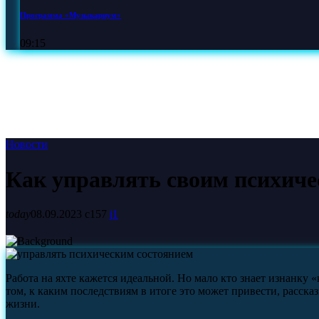
Программа «Музыкариум»
09:15
Новости
Как управлять своим психиче
today
08.09.2023
157
1
Работа на яхте кажется идеальной. Но мало кто знает изнанку
том, к каким последствиям в итоге это может привести, расск
жизни.