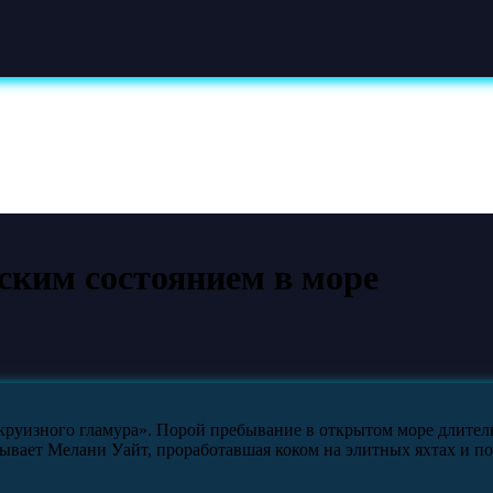
ским состоянием в море
 «круизного гламура». Порой пребывание в открытом море длител
азывает Мелани Уайт, проработавшая коком на элитных яхтах и п