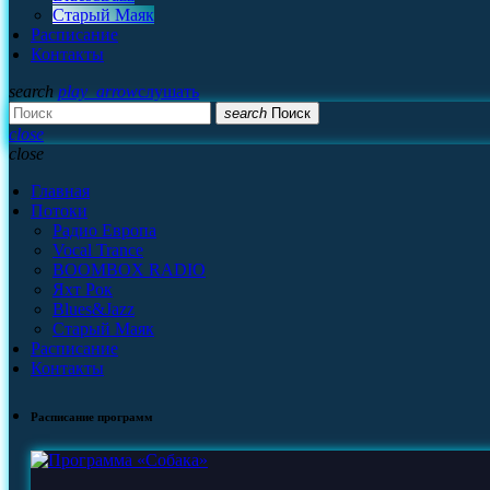
Старый Маяк
Расписание
Контакты
search
play_arrow
слушать
search
Поиск
close
close
Главная
Потоки
Радио Европа
Vocal Trance
BOOMBOX RADIO
Яхт Рок
Blues&Jazz
Старый Маяк
Расписание
Контакты
Расписание программ