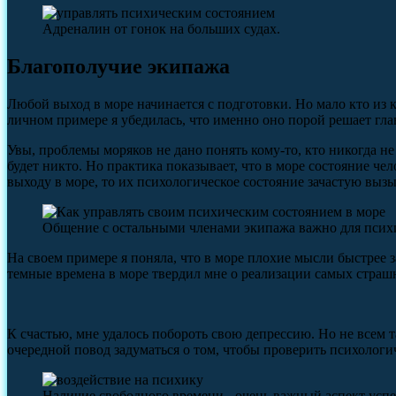
Адреналин от гонок на больших судах.
Благополучие экипажа
Любой выход в море начинается с подготовки. Но мало кто из к
личном примере я убедилась, что именно оно порой решает гла
Увы, проблемы моряков не дано понять кому-то, кто никогда не
будет никто. Но практика показывает, что в море состояние че
выходу в море, то их психологическое состояние зачастую выз
Общение с остальными членами экипажа важно для психи
На своем примере я поняла, что в море плохие мысли быстрее 
темные времена в море твердил мне о реализации самых страш
К счастью, мне удалось побороть свою депрессию. Но не всем т
очередной повод задуматься о том, чтобы проверить психологич
Наличие свободного времени - очень важный аспект усп