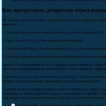
Как предугадать депрессию перед выхо
По своему опыту я поняла: оценка психического здоровья пер
моменты:
1. Сколько судно может находиться без соцсетей и интернета?
2. Будет ли доступ к службе доверия для моряков?
3. Сколько дней будут отдыхать моряки (если у них запланиро
4. Кто будет решать психологические проблемы экипажа в отк
Также я советую определиться с видами развлечения на судне. 
приятных традиций вроде совместного ужина способно значите
Капитанам судна я бы советовала пройти курс «Первая помощь
которые в открытом море проявляются значительно быстрее.
Советую всем капитанам внимательнее относиться к членам экип
находится на грани нервного срыва и нуждается в помощи. Св
Благодаря такому внимательному подходу к психологии можно 