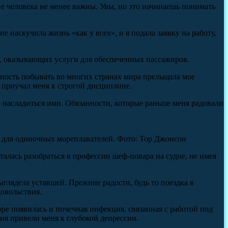
ие человека не менее важны. Увы, но это начинаешь понимать
е наскучила жизнь «как у всех», и я подала заявку на работу,
ов, оказывающих услуги для обеспеченных пассажиров.
жность побывать во многих странах мира прельщала мое
 приучал меня к строгой дисциплине.
ю насладиться ими. Обязанности, которые раньше меня радовали
 и для одиночных мореплавателей. Фото: Тор Джонсон
алась разобраться в профессии шеф-повара на судне, не имея
глядела уставшей. Прежние радости, будь то поездка в
довольствия.
оре появилась и почечная инфекция, связанная с работой под
ия привели меня к глубокой депрессии.