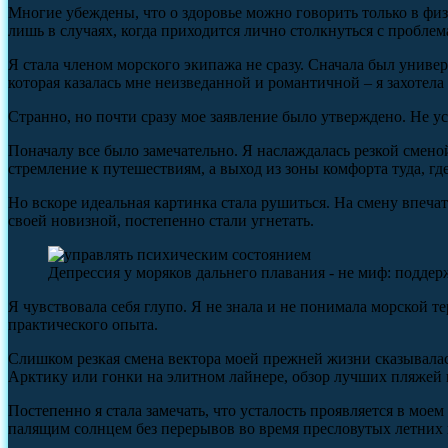
Многие убеждены, что о здоровье можно говорить только в физ
лишь в случаях, когда приходится лично столкнуться с пробл
Я стала членом морского экипажа не сразу. Сначала был универс
которая казалась мне неизведанной и романтичной – я захотела 
Странно, но почти сразу мое заявление было утверждено. Не у
Поначалу все было замечательно. Я наслаждалась резкой смен
стремление к путешествиям, а выход из зоны комфорта туда, г
Но вскоре идеальная картинка стала рушиться. На смену впеча
своей новизной, постепенно стали угнетать.
Депрессия у моряков дальнего плавания - не миф: поддер
Я чувствовала себя глупо. Я не знала и не понимала морской 
практического опыта.
Слишком резкая смена вектора моей прежней жизни сказывалась
Арктику или гонки на элитном лайнере, обзор лучших пляжей и
Постепенно я стала замечать, что усталость проявляется в мое
палящим солнцем без перерывов во время пресловутых летних к