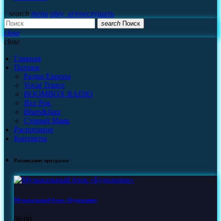
search
menu
play_arrow
слушать
search
Поиск
close
close
Главная
Потоки
Радио Европа
Vocal Trance
BOOMBOX RADIO
Яхт Рок
Blues&Jazz
Старый Маяк
Расписание
Контакты
Расписание программ
Музыкальный блок «Будильник»
06:00