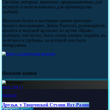
Cervidae, которые, вероятно, предназначались для
экспорта и использовались для производства
гребней.
Железная бочка в настоящее время проходит
процесс консервации. Джим Ханссон, руководитель
проекта и морской археолог из музея «Врак»,
сообщил, что бочку было очень сложно поднять из-
за её веса и глубины, на которой она была
обнаружена.
Похожие записи
insert_link
Новости
Друзья, у Творческой Студии Яхт‑Радио