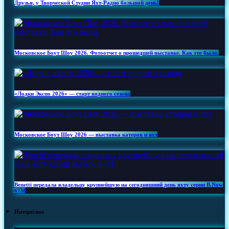
Друзья, у Творческой Студии Яхт‑Радио большой день!
Московское Боут Шоу 2026. Фотоотчет о прошедшей выставке. Как это было.
«Лодки Экспо 2026» — старт водного сезона
Московское Боут Шоу 2026 — выставка катеров и яхт
Benetti передала владельцу крупнейшую на сегодняшний день яхту серии B.Now
67M
Интересное