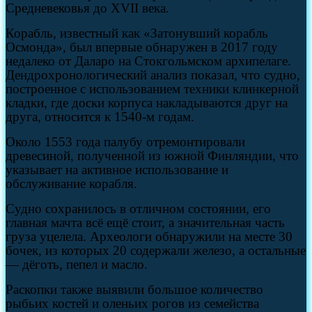
Средневековья до XVII века.
Корабль, известный как «Затонувший корабль
Осмонда», был впервые обнаружен в 2017 году
недалеко от Даларо на Стокгольмском архипелаге.
Дендрохронологический анализ показал, что судно,
построенное с использованием техники клинкерной
кладки, где доски корпуса накладываются друг на
друга, относится к 1540-м годам.
Около 1553 года палубу отремонтировали
древесиной, полученной из южной Финляндии, что
указывает на активное использование и
обслуживание корабля.
Судно сохранилось в отличном состоянии, его
главная мачта всё ещё стоит, а значительная часть
груза уцелела. Археологи обнаружили на месте 30
бочек, из которых 20 содержали железо, а остальные
— дёготь, пепел и масло.
Раскопки также выявили большое количество
рыбьих костей и оленьих рогов из семейства