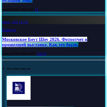
большой день!
today
04.08.2026
12
insert_link
3
14
Новости
Московское Боут Шоу 2026. Фотоотчет о
прошедшей выставке. Как это было.
today
25.03.2026
187
14
3
Последние новости