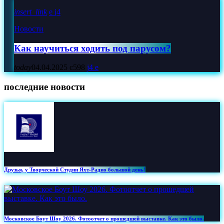
insert_link
4
Новости
Как научиться ходить под парусом?
today
04.04.2025
598
4
последние новости
Друзья, у Творческой Студии Яхт‑Радио большой день!
Московское Боут Шоу 2026. Фотоотчет о прошедшей выставке. Как это было.