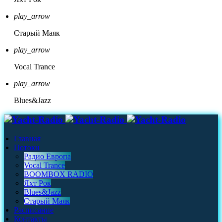
play_arrow
Старый Маяк
play_arrow
Vocal Trance
play_arrow
Blues&Jazz
Главная
Потоки
Радио Европа
Vocal Trance
BOOMBOX RADIO
Яхт Рок
Blues&Jazz
Старый Маяк
Расписание
Контакты