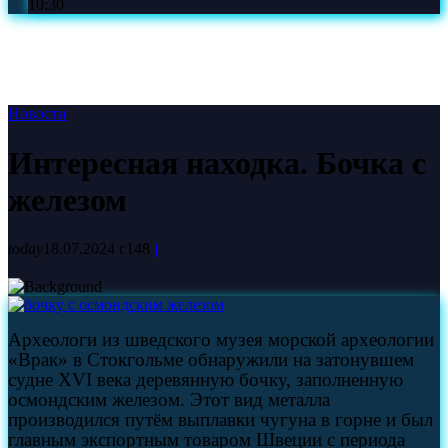
10:30
Новости
Интересная находка. Бочка с
железом
today
18.07.2024
148
Археологи из шведского музея морской археологии
«Врак» в Стокгольме обнаружили на затонувшем
судне XVI века деревянную бочку, заполненную
осмондским железом. Этот вид металла
производился путём выплавки чугуна в горне и был
главным экспортным товаром Швеции с периода